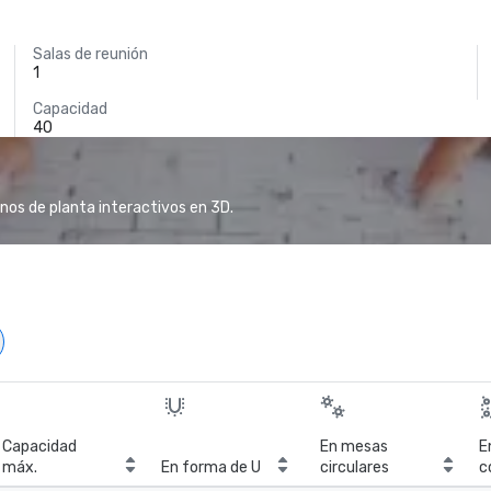
Salas de reunión
1
Capacidad
40
anos de planta interactivos en 3D.
Capacidad
En mesas
E
máx.
En forma de U
circulares
c
c