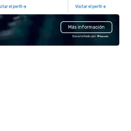
omotional videos for the event
specializes in catering to
sitar el perfil
Visitar el perfil
 be disseminated across social
businesses, events, and
dia platforms, our event
individuals who require high-
oduction services drive lasting
quality mobility solutions,
Más información
turn on investment.
ensuring professionalism,
comfort, and punctuality. Our
Desarrollado por
services are tailored to meet
diverse mobility needs, includ
airport transfers, corporate
travel, event transportation,
a strong expertise in managi
complex large-scale events.