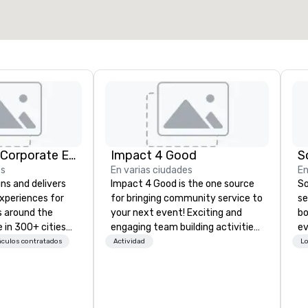
Elegir sede
Strayboots - Corporate Events and Team Building Activities
Impact 4 Good
S
es
En varias ciudades
En
ns and delivers
Impact 4 Good is the one source
So
xperiences for
for bringing community service to
se
s around the
your next event! Exciting and
bo
 in 300+ cities
engaging team building activities
ev
ing programs for
are just part of what we offer. Let
ph
áculos contratados
Actividad
Lo
rticipants—from
us identify the best
ca
es and
cause/beneficiary to support,
me
arge outdoor
manage the donation logistics
ho
multi-day
and bring the spirit of community
ve