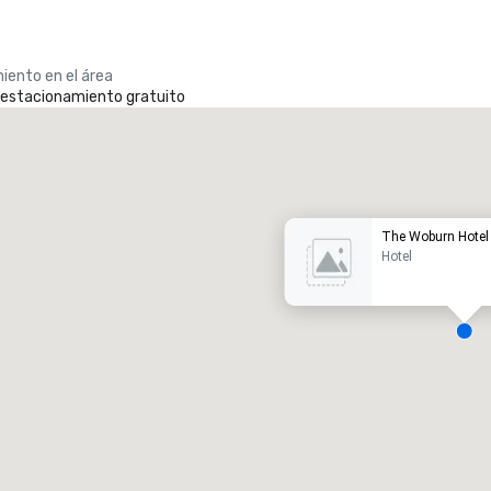
iento en el área
e estacionamiento gratuito
Promote your venue
otel de lujo
The Woburn Hotel
Hotel
alas de reunión
:
Habitaciones para huéspedes
:
7
220
spacio de reunión total
:
Sala más grande
:
2.000 pies cuad.
4100 pies cuad.