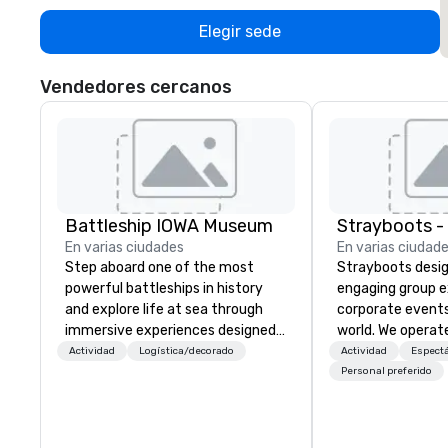
Elegir sede
Vendedores cercanos
Battleship IOWA Museum
En varias ciudades
En varias ciudad
Step aboard one of the most
Strayboots desig
powerful battleships in history
engaging group e
and explore life at sea through
corporate event
immersive experiences designed
world. We operate
for all ages. From self-guided
globally, support
Actividad
Logística/decorado
Actividad
Espect
tours and scavenger hunts with
50 to 50,000 pa
Personal preferido
Vicky the Dog to exclusive crew-
leadership offsit
led journeys through restricted
conferences to l
areas, there’s an adventure for
activations and 