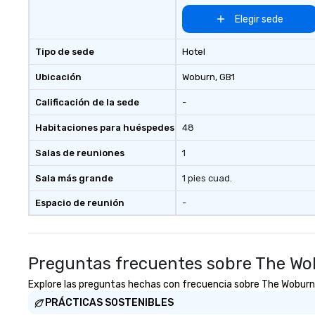
for our global reac
reliable executio
Elegir sede
Tipo de sede
Hotel
Ubicación
Woburn
, GB1
Calificación de la sede
-
Habitaciones para huéspedes
48
Salas de reuniones
1
Sala más grande
1 pies cuad.
Espacio de reunión
-
Preguntas frecuentes sobre The Wo
Explore las preguntas hechas con frecuencia sobre The Woburn Ho
PRÁCTICAS SOSTENIBLES