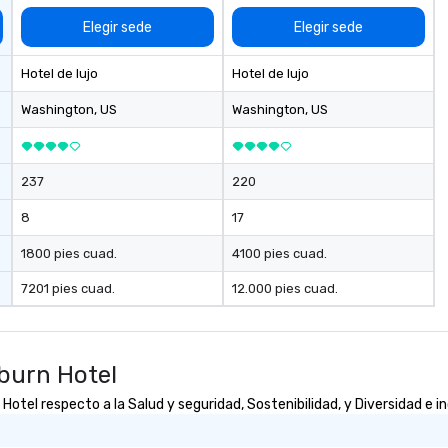
h, flexibility, and
n.
Elegir sede
Elegir sede
Hotel de lujo
Hotel de lujo
Washington
, US
Washington
, US
237
220
8
17
1800 pies cuad.
4100 pies cuad.
7201 pies cuad.
12.000 pies cuad.
burn Hotel
tel respecto a la Salud y seguridad, Sostenibilidad, y Diversidad e in