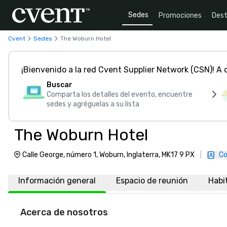
Sedes
Promociones
Dest
Cvent
Sedes
The Woburn Hotel
¡Bienvenido a la red Cvent Supplier Network (CSN)! A
Buscar
Comparta los detalles del evento, encuentre
sedes y agréguelas a su lista
The Woburn Hotel
Calle George, número 1, Woburn, Inglaterra, MK17 9 PX
|
Co
Información general
Espacio de reunión
Habi
Acerca de nosotros