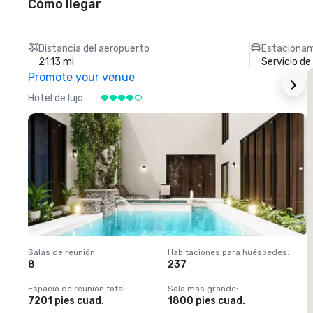
Cómo llegar
Distancia del aeropuerto
Estacionam
21.13 mi
Servicio d
Promote your venue
Hotel de lujo
H
Salas de reunión
:
Habitaciones para huéspedes
:
S
8
237
1
Espacio de reunión total
:
Sala más grande
:
E
7201 pies cuad.
1800 pies cuad.
1