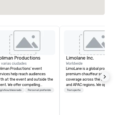
oliman Productions
Limolane Inc.
 varias ciudades
Worldwide
liman Productions' event
LimoLane is a global provider 
rvices help reach audiences
premium chauffeur services 
th at the event and outside the
coverage across the USA, EM
ent. We offer compelling
and APAC regions. We operat
otography and videography to
24/7, offering a seamless
gística/decorado
Personal preferido
Transporte
pture the interest of qualified
experience for booking reliabl
mbers year-round. From
luxurious transportation thr
sting interviews with event
our online platform at
ndors to producing full
www.limolane.com. LimoLane