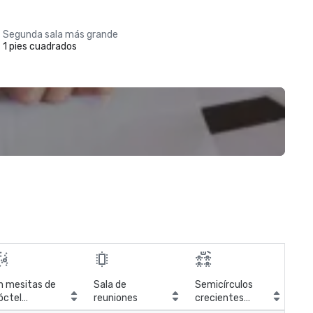
Segunda sala más grande
1 pies cuadrados
n mesitas de
Sala de
Semicírculos
óctel
reuniones
crecientes
irculares
(Cabaret)