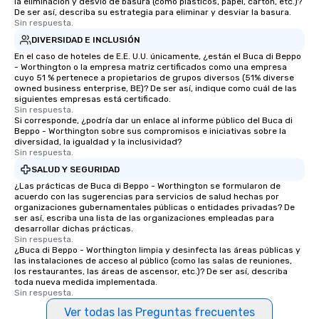
la eliminación y desvío de basura (como plásticos, papel, cartón, etc.)?
De ser así, describa su estrategia para eliminar y desviar la basura.
Sin respuesta.
DIVERSIDAD E INCLUSIÓN
En el caso de hoteles de E.E. U.U. únicamente, ¿están el Buca di Beppo
- Worthington o la empresa matriz certificados como una empresa
cuyo 51 % pertenece a propietarios de grupos diversos (51% diverse
owned business enterprise, BE)? De ser así, indique como cuál de las
siguientes empresas está certificado.
Sin respuesta.
Si corresponde, ¿podría dar un enlace al informe público del Buca di
Beppo - Worthington sobre sus compromisos e iniciativas sobre la
diversidad, la igualdad y la inclusividad?
Sin respuesta.
SALUD Y SEGURIDAD
¿Las prácticas de Buca di Beppo - Worthington se formularon de
acuerdo con las sugerencias para servicios de salud hechas por
organizaciones gubernamentales públicas o entidades privadas? De
ser así, escriba una lista de las organizaciones empleadas para
desarrollar dichas prácticas.
Sin respuesta.
¿Buca di Beppo - Worthington limpia y desinfecta las áreas públicas y
las instalaciones de acceso al público (como las salas de reuniones,
los restaurantes, las áreas de ascensor, etc.)? De ser así, describa
toda nueva medida implementada.
Sin respuesta.
Ver todas las Preguntas frecuentes