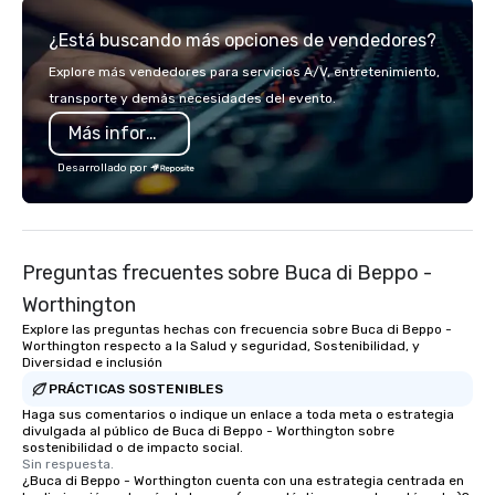
service set us apart. We deliver
digital solutions for hy
¿Está buscando más opciones de vendedores?
smart, reliable solutions designed to
in-person events of an
make the end-user experience
Explore más vendedores para servicios A/V, entretenimiento,
seamless from start to finish. We are
transporte y demás necesidades del evento.
also a certified WOSB.
Más información
Desarrollado por
Preguntas frecuentes sobre Buca di Beppo -
Worthington
Explore las preguntas hechas con frecuencia sobre Buca di Beppo -
Worthington respecto a la Salud y seguridad, Sostenibilidad, y
Diversidad e inclusión
PRÁCTICAS SOSTENIBLES
Haga sus comentarios o indique un enlace a toda meta o estrategia
divulgada al público de Buca di Beppo - Worthington sobre
sostenibilidad o de impacto social.
Sin respuesta.
¿Buca di Beppo - Worthington cuenta con una estrategia centrada en