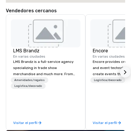
Vendedores cercanos
LMS Brandz
Encore
En varias ciudades
En varias ciudades
LMS Brandz is a full-service agency
Encore provides creati
specializing in trade show
and event technology 
merchandise and much more. From
create events that tr
booth giveaways and branded apparel
creates memorable ev
Amenidades/regalos
Logística/decorado
P
to executive gifting, displays,
Logística/decorado
that engage and tran
banners, signage, fulfillment,
organizations. As the g
logistics, shipping, along with e-
event technology and 
commerce solutions we handle it all.
services, Encore’s tea
While there are many promotional
innovators and experts
companies to choose from, our 20+
results through strat
Visitar el perfil
Visitar el perfil
years of industry experience and
creative, advanced te
commitment to exceptional customer
digital, environmental,