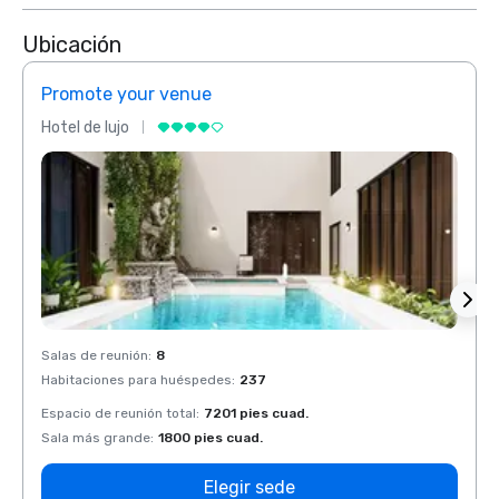
Ubicación
Promote your venue
Prom
Hotel de lujo
Hotel 
Salas de reunión
:
8
Salas 
Habitaciones para huéspedes
:
237
Habit
Espacio de reunión total
:
7201 pies cuad.
Espaci
Sala más grande
:
1800 pies cuad.
Sala 
Elegir sede