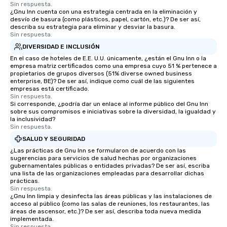
Sin respuesta.
¿Gnu Inn cuenta con una estrategia centrada en la eliminación y
desvío de basura (como plásticos, papel, cartón, etc.)? De ser así,
describa su estrategia para eliminar y desviar la basura.
Sin respuesta.
DIVERSIDAD E INCLUSIÓN
En el caso de hoteles de E.E. U.U. únicamente, ¿están el Gnu Inn o la
empresa matriz certificados como una empresa cuyo 51 % pertenece a
propietarios de grupos diversos (51% diverse owned business
enterprise, BE)? De ser así, indique como cuál de las siguientes
empresas está certificado.
Sin respuesta.
Si corresponde, ¿podría dar un enlace al informe público del Gnu Inn
sobre sus compromisos e iniciativas sobre la diversidad, la igualdad y
la inclusividad?
Sin respuesta.
SALUD Y SEGURIDAD
¿Las prácticas de Gnu Inn se formularon de acuerdo con las
sugerencias para servicios de salud hechas por organizaciones
gubernamentales públicas o entidades privadas? De ser así, escriba
una lista de las organizaciones empleadas para desarrollar dichas
prácticas.
Sin respuesta.
¿Gnu Inn limpia y desinfecta las áreas públicas y las instalaciones de
acceso al público (como las salas de reuniones, los restaurantes, las
áreas de ascensor, etc.)? De ser así, describa toda nueva medida
implementada.
Sin respuesta.