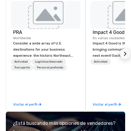
PRA
Impact 4 Good
Worldwide
En varias ciudades
Consider a wide array of U.S.
Impact 4 Good is the o
destinations for your business
bringing community se
experience: the historic Northeast,
next event! Exciting a
charming South, all-American
team building activitie
Actividad
Logística/decorado
Actividad
Midwest, or picturesque West. In PRA,
Transporte
Personal preferido
of what we offer. Let u
you have an expert partner to
best cause/beneficiary
collaborate with you, anywhere your
manage the donation l
program takes you, to craft
bring the spirit of co
extraordinary events for you and your
to your group. From you
participants.
request through the d
Visitar el perfil
Visitar el perfil
event, Impact 4 Good h
details. Where are we? Nationwide
and abroad, our local 
¿Está buscando más opciones de vendedores?
covered. Got a cause 
events put your philan