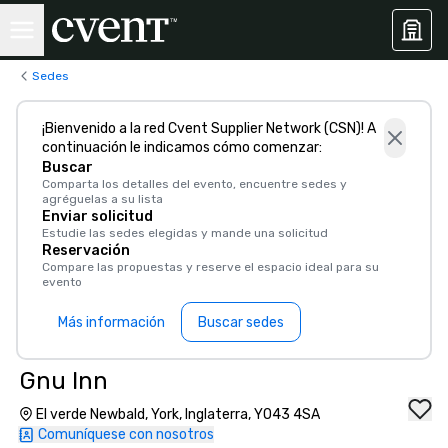
Sedes
¡Bienvenido a la red Cvent Supplier Network (CSN)! A
continuación le indicamos cómo comenzar:
Buscar
Comparta los detalles del evento, encuentre sedes y
agréguelas a su lista
Enviar solicitud
Estudie las sedes elegidas y mande una solicitud
Reservación
Compare las propuestas y reserve el espacio ideal para su
evento
Más información
Buscar sedes
Gnu Inn
El verde Newbald, York, Inglaterra, YO43 4SA
Comuníquese con nosotros