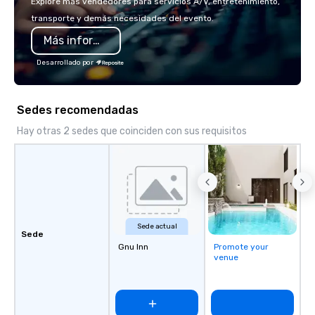
Explore más vendedores para servicios A/V, entretenimiento,
into action. Short on t
transporte y demás necesidades del evento.
typically range from 3
Más información
hours. Looking for so
We customize events 
Desarrollado por
goals/objectives/budg
Sedes recomendadas
Hay otras 2 sedes que coinciden con sus requisitos
Sede actual
Sede
Gnu Inn
Promote your
venue