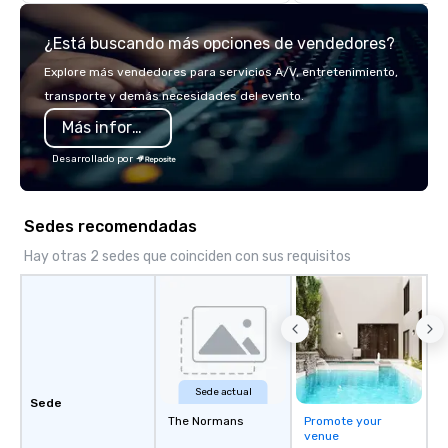
offsite programming, 
group activities, all buil
¿Está buscando más opciones de vendedores?
seamlessly into meetin
retreats, and company
Explore más vendedores para servicios A/V, entretenimiento,
Programs can be indoor
transporte y demás necesidades del evento.
property, or city-based. Straybo
Más información
manages the full exp
planning and customiz
Desarrollado por
technology, staffing, a
execution—making it e
and DMCs to deliver s
Sedes recomendadas
impact events anywher
We’re proud to be reco
Hay otras 2 sedes que coinciden con sus requisitos
Cvent Top Vendor, tru
professionals for our g
flexibility, and reliable
Sede actual
Sede
The Normans
Promote your
venue