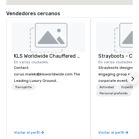
Vendedores cercanos
KLS Worldwide Chauffered Services
En varias ciudades
En varias ciudades
Contact:
Strayboots designs an
cyrus.maleki@klsworldwide.com The
engaging group experi
Leading Luxury Ground
corporate events arou
Transportation company since 1998
We operate in 300+ citi
Transporte
Actividad
Espectácul
supporting programs f
Personal preferido
50,000 participants—f
offsites and conferenc
outdoor activations a
programs. Our portfolio includes
team-building experie
Visitar el perfil
Visitar el perfil
initiatives, conferen