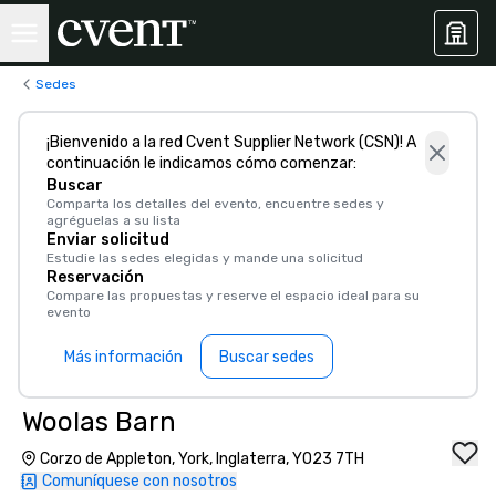
Sedes
¡Bienvenido a la red Cvent Supplier Network (CSN)! A
continuación le indicamos cómo comenzar:
Buscar
Comparta los detalles del evento, encuentre sedes y
agréguelas a su lista
Enviar solicitud
Estudie las sedes elegidas y mande una solicitud
Reservación
Compare las propuestas y reserve el espacio ideal para su
evento
Más información
Buscar sedes
Woolas Barn
Corzo de Appleton, York, Inglaterra, YO23 7TH
Comuníquese con nosotros