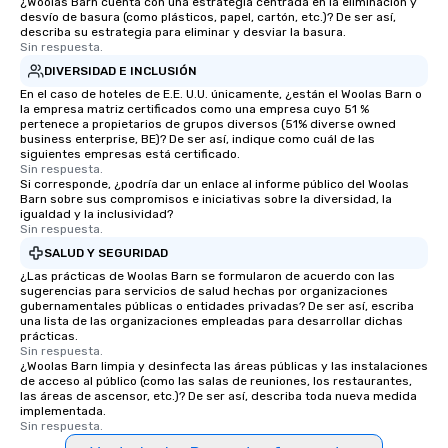
¿Woolas Barn cuenta con una estrategia centrada en la eliminación y
desvío de basura (como plásticos, papel, cartón, etc.)? De ser así,
describa su estrategia para eliminar y desviar la basura.
Sin respuesta.
DIVERSIDAD E INCLUSIÓN
En el caso de hoteles de E.E. U.U. únicamente, ¿están el Woolas Barn o
la empresa matriz certificados como una empresa cuyo 51 %
pertenece a propietarios de grupos diversos (51% diverse owned
business enterprise, BE)? De ser así, indique como cuál de las
siguientes empresas está certificado.
Sin respuesta.
Si corresponde, ¿podría dar un enlace al informe público del Woolas
Barn sobre sus compromisos e iniciativas sobre la diversidad, la
igualdad y la inclusividad?
Sin respuesta.
SALUD Y SEGURIDAD
¿Las prácticas de Woolas Barn se formularon de acuerdo con las
sugerencias para servicios de salud hechas por organizaciones
gubernamentales públicas o entidades privadas? De ser así, escriba
una lista de las organizaciones empleadas para desarrollar dichas
prácticas.
Sin respuesta.
¿Woolas Barn limpia y desinfecta las áreas públicas y las instalaciones
de acceso al público (como las salas de reuniones, los restaurantes,
las áreas de ascensor, etc.)? De ser así, describa toda nueva medida
implementada.
Sin respuesta.