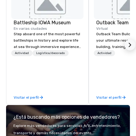
Battleship IOWA Museum
Outback Team Bu
En varias ciudades
Virtual
Step aboard one of the most powerful
Outback Team Building 
battleships in history and explore life
your ultimate resourc
at sea through immersive experiences
building, training, and
designed for all ages. From self-
Recommended by ove
Actividad
Logística/decorado
Actividad
guided tours and scavenger hunts
corporate groups acro
with Vicky the Dog to exclusive crew-
America, our 80+ solut
led journeys through restricted areas,
available anywhere, an
there’s an adventure for every
sized group.
explorer. Whether you’re retracing the
steps of U.S. Presidents, climbing into
Visitar el perfil
Visitar el perfil
massive gun turrets, descending into
the heart of the engineering spaces,
or racing against time to save the
¿Está buscando más opciones de vendedores?
ship in a thrilling escape challenge —
each experience brings the ship to life
Explore más vendedores para servicios A/V, entretenimiento,
in unforgettable ways.
transporte y demás necesidades del evento.