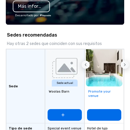
Más información
Desarrollado por
Sedes recomendadas
Hay otras 2 sedes que coinciden con sus requisitos
Sede actual
Sede
Woolas Barn
Promote your
venue
Tipo de sede
Special event venue
Hotel de lujo