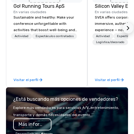
Go! Running Tours ApS
En varias ciudades
En varias ciudades
Sustainable and healthy: Make your
SVEA offers corporate
conference unforgettable with
immersive, authentic S
activities that boost well-being and
experience — not a tour
lower carbon footprints. Explore the
transformation. We de
Actividad
Espectáculos contratados
Actividad
Espectácul
world on the run with expert local
facilitate custom exec
Logística/decorado
running guides.
tours, learning session
workshops, leadership
behind-the-scenes tec
experiences for visiti
incentive groups, and
Visitar el perfil
Visitar el perfil
offsites. Whether your
think like a Silicon Val
explore the mindsets d
¿Está buscando más opciones de vendedores?
world's fastest-growi
or walk away with a pr
Explore más vendedores para servicios A/V, entretenimiento,
innovation playbook, S
transporte y demás necesidades del evento.
programming that is 
Más información
substantive, and uniqu
the Valley. Ideal for g
Desarrollado por