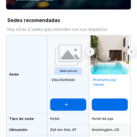
Fully customizable by 
seniority, and objectiv
Sedes recomendadas
Hay otras 2 sedes que coinciden con sus requisitos
Sede actual
Sede
Villa Klothilde
Promote your
venue
Tipo de sede
Hotel
Hotel de lujo
Ubicación
Zell am See
, AT
Washington
, US