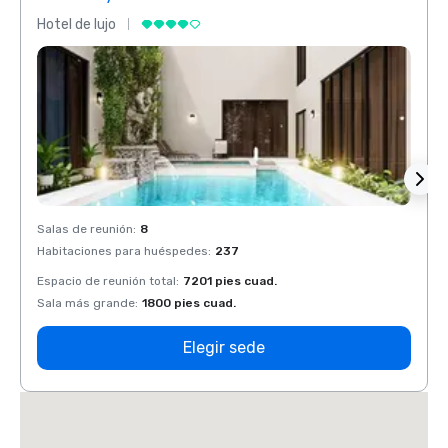
Hotel de lujo
Hotel 
Salas de reunión
:
8
Salas 
Habitaciones para huéspedes
:
237
Habit
Espacio de reunión total
:
7201 pies cuad.
Espaci
Sala más grande
:
1800 pies cuad.
Sala 
Elegir sede