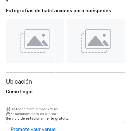
4
Fotografías de habitaciones para huéspedes
Ver
3
más
Ubicación
Cómo llegar
Distance from airport 2.11 mi
Estacionamiento en el área
Servicio de estacionamiento gratuito
Promote your venue
Prom