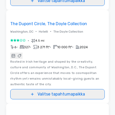
Valitse tapahtumapaikka
Videot
Removed from favorites
The Dupont Circle, The Doyle Collection
•
•
Washington, DC
Hotelli
The Doyle Collection
•
4.5 mi
3 / 5
•
•
•
•
6
327
3 271 ft²
10 000 ft²
2024
Rooted in Irish heritage and shaped by the creativity,
culture and community of Washington, D.C., The Dupont
Circle offers an experience that moves to cosmopolitan
rhythm yet remains unmistakably local—giving guests an
authentic taste of the city.
Valitse tapahtumapaikka
3D | Pohjapiirrokset
Removed from favorites