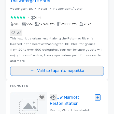
The Watergate Hotel
•
•
Washington, DC
Hotelli
Independent / Other
•
4 mi
5 / 5
•
•
•
•
20
336
12 935 ft²
31 000 ft²
2026
This luxurious urban resort along the Potomac River is
located in the heart of Washington, DC. Ideal for groups
from 20 to over 500 delegates. Your conference guests will
enjoy the rooftop bar, luxury spa, indoor pool, fitness center
and more.
Valitse tapahtumapaikka
PROMOTTU
JW Marriott
Reston Station
•
Reston, VA
Luksushotelli