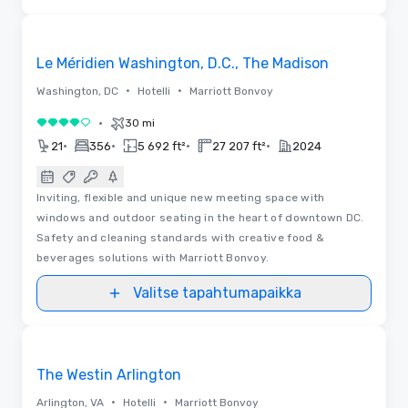
Videot
Removed from favorites
Le Méridien Washington, D.C., The Madison
•
•
Washington, DC
Hotelli
Marriott Bonvoy
•
30 mi
4 / 5
•
•
•
•
21
356
5 692 ft²
27 207 ft²
2024
Inviting, flexible and unique new meeting space with
windows and outdoor seating in the heart of downtown DC.
Safety and cleaning standards with creative food &
beverages solutions with Marriott Bonvoy.
Valitse tapahtumapaikka
Removed from favorites
The Westin Arlington
•
•
Arlington, VA
Hotelli
Marriott Bonvoy