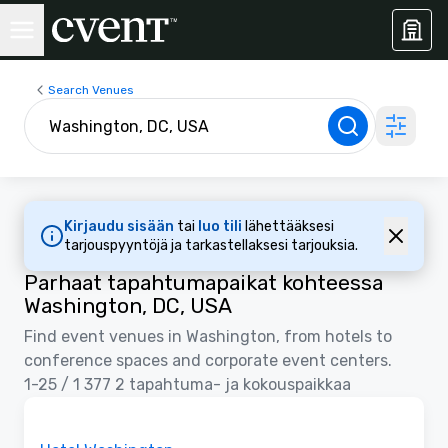
Search Venues
Kirjaudu sisään
tai
luo tili
lähettääksesi
tarjouspyyntöjä ja tarkastellaksesi tarjouksia.
Parhaat tapahtumapaikat kohteessa
Washington, DC, USA
Find event venues in Washington, from hotels to
conference spaces and corporate event centers.
1-25 / 1 377 2 tapahtuma- ja kokouspaikkaa
Removed from favorites
Promottu