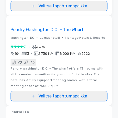
Valitse tapahtumapaikka
Pohjapiirrokset
Removed from favorites
Pendry Washington D.C. – The Wharf
•
•
Washington, DC
Luksushotelli
Montage Hotels & Resorts
•
3.3 mi
4 / 5
•
•
•
•
10
131
2 730 ft²
8 000 ft²
2022
Pendry Washington D.C. – The Wharf offers 131 rooms with
all the modern amenities for your comfortable stay. The
hotel has 3 fully equipped meeting rooms, with a total
meeting space of 7500 Sq. Ft.
Valitse tapahtumapaikka
PROMOTTU