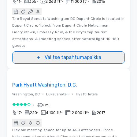
•
•
•
•
11
335
2 268 ft²
11 000 ft²
2016
The Royal Sonesta Washington DC Dupont Circle is located in
Dupont Circle, 1 block from Dupont Circle Metro, near
Georgetown, Embassy Row, & the city's top tourist
attractions. All meeting spaces offer natural light: 10-150
guests
Valitse tapahtumapaikka
Videot
Removed from favorites
Park Hyatt Washington, D.C.
•
•
Washington, DC
Luksushotelli
Hyatt Hotels
•
5 mi
4 / 5
•
•
•
•
17
220
4 100 ft²
12 000 ft²
2017
Flexible meeting space for up to 450 attendees. Three
ballrooms all on one level. Five private boardrooms and a