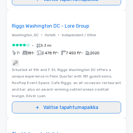
Removed from favorites
Riggs Washington DC - Lore Group
•
•
Washington, DC
Hotelli
Independent / Other
•
5.3 mi
4 / 5
•
•
•
•
7
181
2 478 ft²
7 450 ft²
2020
Situated at 9th and F St, Riggs Washington DC offers a
unique experience in Penn Quarter with 181 guestrooms,
Rooftop Event Space; Cafe Riggs, an all-occasion restaurant
and bar; plus an award-winning subterranean cocktail
lounge, Silver Lyan.
Valitse tapahtumapaikka
3D | Pohjapiirrokset | Videot
Removed from favorites