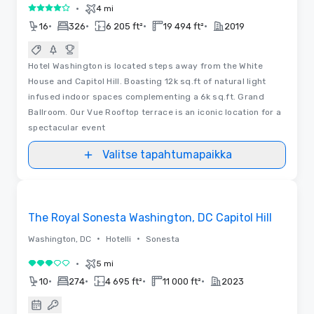
•
4 mi
4 / 5
•
•
•
•
16
326
6 205 ft²
19 494 ft²
2019
Hotel Washington is located steps away from the White
House and Capitol Hill. Boasting 12k sq.ft of natural light
infused indoor spaces complementing a 6k sq.ft. Grand
Ballroom. Our Vue Rooftop terrace is an iconic location for a
spectacular event
Valitse tapahtumapaikka
3D | Pohjapiirrokset
Removed from favorites
The Royal Sonesta Washington, DC Capitol Hill
•
•
Washington, DC
Hotelli
Sonesta
•
5 mi
3 / 5
•
•
•
•
10
274
4 695 ft²
11 000 ft²
2023