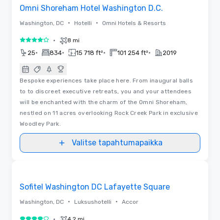
Omni Shoreham Hotel Washington D.C.
•
•
Washington, DC
Hotelli
Omni Hotels & Resorts
•
8 mi
4 / 5
•
•
•
•
25
834
15 718 ft²
101 254 ft²
2019
Bespoke experiences take place here. From inaugural balls
to to discreet executive retreats, you and your attendees
will be enchanted with the charm of the Omni Shoreham,
nestled on 11 acres overlooking Rock Creek Park in exclusive
Woodley Park.
Valitse tapahtumapaikka
3D | Pohjapiirrokset | Videot
Removed from favorites
Sofitel Washington DC Lafayette Square
•
•
Washington, DC
Luksushotelli
Accor
•
4.2 mi