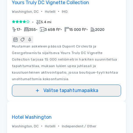
Yours Truly DC Vignette Collection
•
•
Washington, DC
Hotelli
IHG
•
5.4 mi
4 / 5
•
•
•
•
17
355
3 658 ft²
15 000 ft²
2020
Muutaman askeleen päässä Dupont Circlestä ja
Georgetownista sijaitseva Yours Truly DC Vignette
Collection tarjoaa 15 000 neliömetrin harkiten suunniteltua
tapahtumatilaa, mukaan lukien upea juhlasali ja
kausiluonteinen aktivointipatio, jossa boutique-tyyli kohtaa
unohtumattomia kokoontumisia.
Valitse tapahtumapaikka
Removed from favorites
Hotel Washington
•
•
Washington, DC
Hotelli
Independent / Other