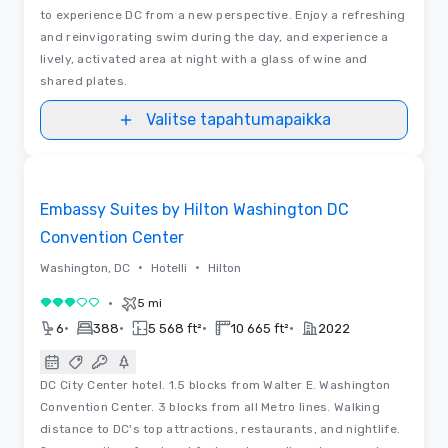
to experience DC from a new perspective. Enjoy a refreshing
and reinvigorating swim during the day, and experience a
lively, activated area at night with a glass of wine and
shared plates.
Valitse tapahtumapaikka
3D | Pohjapiirrokset
Removed from favorites
Embassy Suites by Hilton Washington DC
Convention Center
•
•
Washington, DC
Hotelli
Hilton
•
5 mi
3 / 5
•
•
•
•
6
388
5 568 ft²
10 665 ft²
2022
DC City Center hotel. 1.5 blocks from Walter E. Washington
Convention Center. 3 blocks from all Metro lines. Walking
distance to DC's top attractions, restaurants, and nightlife.