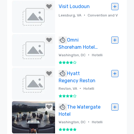
Visit Loudoun
•
Leesburg, VA
Convention and V
isitors Bureau (CVB)
Poistettu
Omni
Shoreham Hotel
Washington D.C.
•
Washington, DC
Hotelli
4 / 5
Poistettu
Hyatt
Regency Reston
•
Reston, VA
Hotelli
4 / 5
Poistettu
The Watergate
Hotel
•
Washington, DC
Hotelli
5 / 5