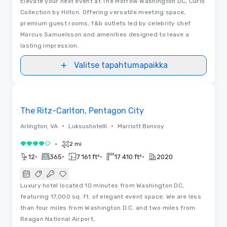
Elevate your next event at The Morrow Washington DC, Curio
Collection by Hilton. Offering versatile meeting space,
premium guest rooms, f&b outlets led by celebrity chef
Marcus Samuelsson and amenities designed to leave a
lasting impression.
Valitse tapahtumapaikka
Removed from favorites
The Ritz-Carlton, Pentagon City
•
•
Arlington, VA
Luksushotelli
Marriott Bonvoy
•
2 mi
4 / 5
•
•
•
•
12
365
7 161 ft²
17 410 ft²
2020
Luxury hotel located 10 minutes from Washington DC,
featuring 17,000 sq. ft. of elegant event space. We are less
than four miles from Washington D.C. and two miles from
Reagan National Airport,