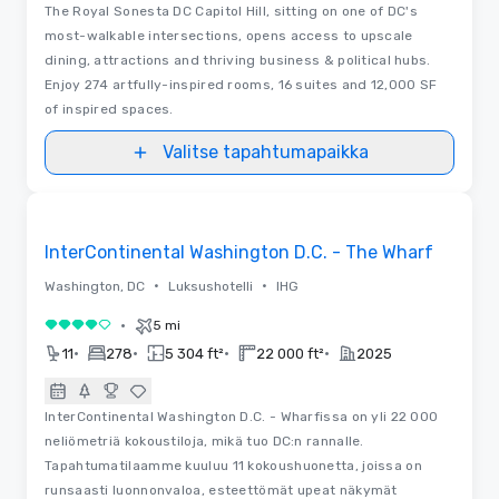
The Royal Sonesta DC Capitol Hill, sitting on one of DC's
most-walkable intersections, opens access to upscale
dining, attractions and thriving business & political hubs.
Enjoy 274 artfully-inspired rooms, 16 suites and 12,000 SF
of inspired spaces.
Valitse tapahtumapaikka
Removed from favorites
InterContinental Washington D.C. - The Wharf
•
•
Washington, DC
Luksushotelli
IHG
•
5 mi
4 / 5
•
•
•
•
11
278
5 304 ft²
22 000 ft²
2025
InterContinental Washington D.C. - Wharfissa on yli 22 000
neliömetriä kokoustiloja, mikä tuo DC:n rannalle.
Tapahtumatilaamme kuuluu 11 kokoushuonetta, joissa on
runsaasti luonnonvaloa, esteettömät upeat näkymät