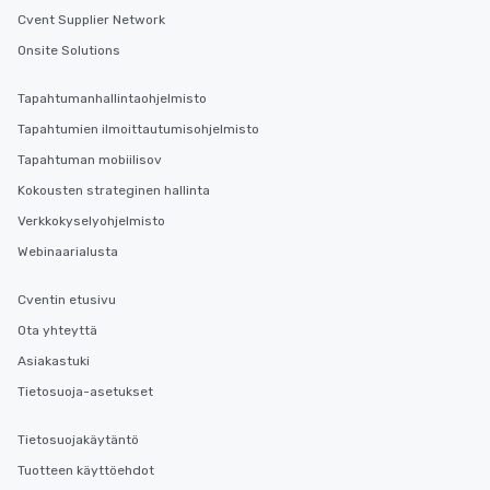
Cvent Supplier Network
Onsite Solutions
Tapahtumanhallintaohjelmisto
Tapahtumien ilmoittautumisohjelmisto
Tapahtuman mobiilisov
Kokousten strateginen hallinta
Verkkokyselyohjelmisto
Webinaarialusta
Cventin etusivu
Ota yhteyttä
Asiakastuki
Tietosuoja-asetukset
Tietosuojakäytäntö
Tuotteen käyttöehdot