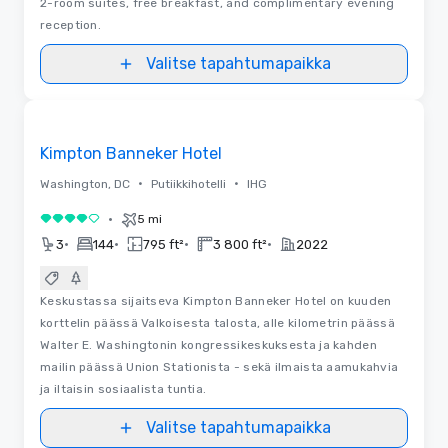
2-room suites, free breakfast, and complimentary evening
reception.
Valitse tapahtumapaikka
Removed from favorites
Kimpton Banneker Hotel
•
•
Washington, DC
Putiikkihotelli
IHG
•
5 mi
4 / 5
•
•
•
•
3
144
795 ft²
3 800 ft²
2022
Keskustassa sijaitseva Kimpton Banneker Hotel on kuuden
korttelin päässä Valkoisesta talosta, alle kilometrin päässä
Walter E. Washingtonin kongressikeskuksesta ja kahden
mailin päässä Union Stationista - sekä ilmaista aamukahvia
ja iltaisin sosiaalista tuntia.
Valitse tapahtumapaikka