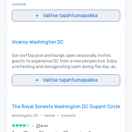
rannalle.
Valitse tapahtumapaikka
Pohjapiirrokset | Videot
Removed from favorites
Promottu
Viceroy Washington DC
Our rooftop pool and lounge, open seasonally, invites
guests to experience DC from a new perspective. Enjoy
a refreshing and reinvigorating swim during the day, and
experience a lively, activated area at night with a glass
of wine and shared plates.
Valitse tapahtumapaikka
3D | Pohjapiirrokset
Removed from favorites
The Royal Sonesta Washington DC Dupont Circle
•
•
Washington, DC
Hotelli
Sonesta
•
4 mi
4 / 5