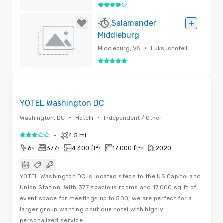
Dupont Circle
4 / 5
Poistettu
Salamander
Middleburg
•
Middleburg, VA
Luksushotelli
5 / 5
Poistettu
Removed from favorites
YOTEL Washington DC
•
•
Washington, DC
Hotelli
Independent / Other
•
4.5 mi
3 / 5
•
•
•
•
6
377
4 400 ft²
17 000 ft²
2020
YOTEL Washington DC is located steps to the US Capitol and
Union Station. With 377 spacious rooms and 17,000 sq ft of
event space for meetings up to 500, we are perfect for a
larger group wanting boutique hotel with highly
personalized service.