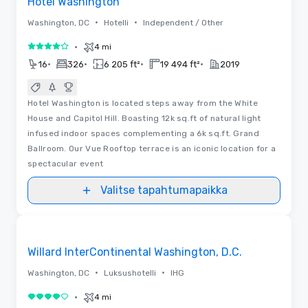
Hotel Washington
•
•
Washington, DC
Hotelli
Independent / Other
•
4 mi
4 / 5
•
•
•
•
16
326
6 205 ft²
19 494 ft²
2019
Hotel Washington is located steps away from the White
House and Capitol Hill. Boasting 12k sq.ft of natural light
infused indoor spaces complementing a 6k sq.ft. Grand
Ballroom. Our Vue Rooftop terrace is an iconic location for a
spectacular event
Valitse tapahtumapaikka
3D | Pohjapiirrokset | Videot
Removed from favorites
Promottu
Willard InterContinental Washington, D.C.
•
•
Washington, DC
Luksushotelli
IHG
•
4 mi
4 / 5