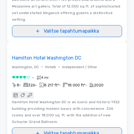
Mezzanine art gallery. Total of 12,000 sq.ft. of sophisticated
yet understated elegance offering guests a distinctive
setting.
Valitse tapahtumapaikka
3D | Pohjapiirrokset
Removed from favorites
Hamilton Hotel Washington DC
•
•
Washington, DC
Hotelli
Independent / Other
•
4 mi
4 / 5
•
•
•
•
8
326
8 217 ft²
18 000 ft²
2020
Hamilton Hotel Washington DC is an iconic and historic 1922
building providing modern luxury with convenience. 326
rooms and over 18,000 sq. ft. with the addition of new
Schuyler Grand Ballroom.
Valitse tapahtumapaikka