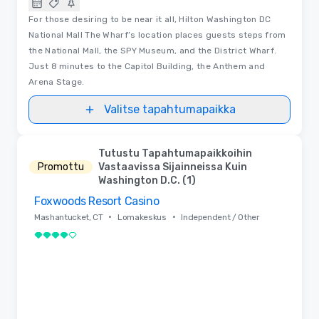
For those desiring to be near it all, Hilton Washington DC
National Mall The Wharf’s location places guests steps from
the National Mall, the SPY Museum, and the District Wharf.
Just 8 minutes to the Capitol Building, the Anthem and
Arena Stage.
Valitse tapahtumapaikka
Tutustu Tapahtumapaikkoihin
Promottu
Vastaavissa Sijainneissa Kuin
Washington D.C. (1)
Foxwoods Resort Casino
Removed from favorites
•
•
Mashantucket, CT
Lomakeskus
Independent / Other
4 / 5