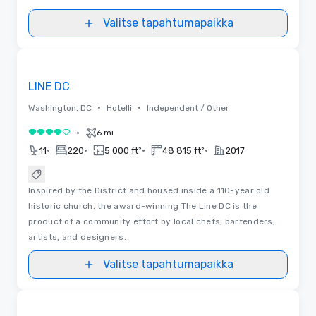
Valitse tapahtumapaikka
Pohjapiirrokset
Removed from favorites
LINE DC
•
•
Washington, DC
Hotelli
Independent / Other
•
6 mi
4 / 5
•
•
•
•
11
220
5 000 ft²
48 815 ft²
2017
Inspired by the District and housed inside a 110-year old
historic church, the award-winning The Line DC is the
product of a community effort by local chefs, bartenders,
artists, and designers.
Valitse tapahtumapaikka
3D | Pohjapiirrokset
Removed from favorites