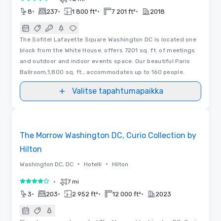
4 / 5
•
•
•
•
8
237
1 800 ft²
7 201 ft²
2018
The Sofitel Lafayette Square Washington DC is located one
block from the White House. offers 7201 sq. ft. of meetings
and outdoor and indoor events space. Our beautiful Paris
Ballroom,1,800 sq. ft., accommodates up to 160 people.
Valitse tapahtumapaikka
3D | Pohjapiirrokset
Removed from favorites
The Morrow Washington DC, Curio Collection by
Hilton
•
•
Washington DC, DC
Hotelli
Hilton
•
7 mi
4 / 5
•
•
•
•
3
203
2 952 ft²
12 000 ft²
2023