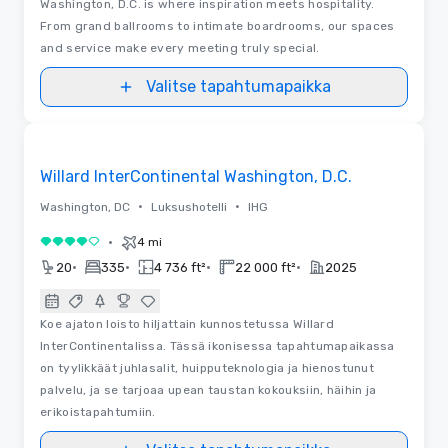
Washington, D.C. is where inspiration meets hospitality.
From grand ballrooms to intimate boardrooms, our spaces
and service make every meeting truly special.
Valitse tapahtumapaikka
3D | Pohjapiirrokset | Videot
Removed from favorites
Willard InterContinental Washington, D.C.
•
•
Washington, DC
Luksushotelli
IHG
•
4 mi
4 / 5
•
•
•
•
20
335
4 736 ft²
22 000 ft²
2025
Koe ajaton loisto hiljattain kunnostetussa Willard
InterContinentalissa. Tässä ikonisessa tapahtumapaikassa
on tyylikkäät juhlasalit, huipputeknologia ja hienostunut
palvelu, ja se tarjoaa upean taustan kokouksiin, häihin ja
erikoistapahtumiin.