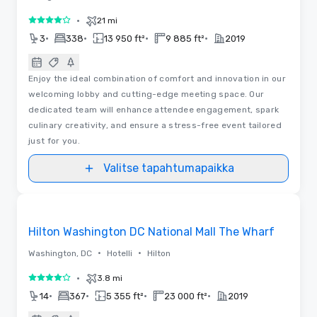
•
21 mi
4 / 5
•
•
•
•
3
338
13 950 ft²
9 885 ft²
2019
Enjoy the ideal combination of comfort and innovation in our
welcoming lobby and cutting-edge meeting space. Our
dedicated team will enhance attendee engagement, spark
culinary creativity, and ensure a stress-free event tailored
just for you.
Valitse tapahtumapaikka
Pohjapiirrokset | Videot
Removed from favorites
Hilton Washington DC National Mall The Wharf
•
•
Washington, DC
Hotelli
Hilton
•
3.8 mi
4 / 5
•
•
•
•
14
367
5 355 ft²
23 000 ft²
2019