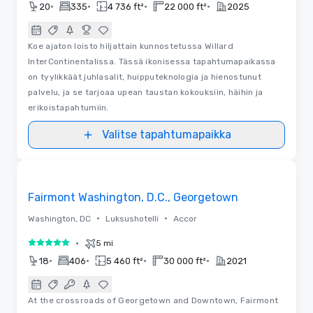
•
•
•
•
20
335
4 736 ft²
22 000 ft²
2025
Koe ajaton loisto hiljattain kunnostetussa Willard
InterContinentalissa. Tässä ikonisessa tapahtumapaikassa
on tyylikkäät juhlasalit, huipputeknologia ja hienostunut
palvelu, ja se tarjoaa upean taustan kokouksiin, häihin ja
erikoistapahtumiin.
Valitse tapahtumapaikka
3D | Pohjapiirrokset
Removed from favorites
Fairmont Washington, D.C., Georgetown
•
•
Washington, DC
Luksushotelli
Accor
•
5 mi
5 / 5
•
•
•
•
18
406
5 460 ft²
30 000 ft²
2021
At the crossroads of Georgetown and Downtown, Fairmont