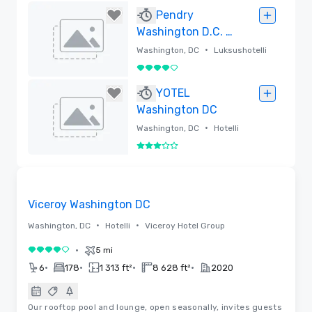
Poistettu
Pendry
Washington D.C. –
The Wharf
•
Washington, DC
Luksushotelli
4 / 5
Poistettu
YOTEL
Washington DC
•
Washington, DC
Hotelli
3 / 5
Poistettu
Pohjapiirrokset | Videot
Removed from favorites
Viceroy Washington DC
•
•
Washington, DC
Hotelli
Viceroy Hotel Group
•
5 mi
4 / 5
•
•
•
•
6
178
1 313 ft²
8 628 ft²
2020
Our rooftop pool and lounge, open seasonally, invites guests