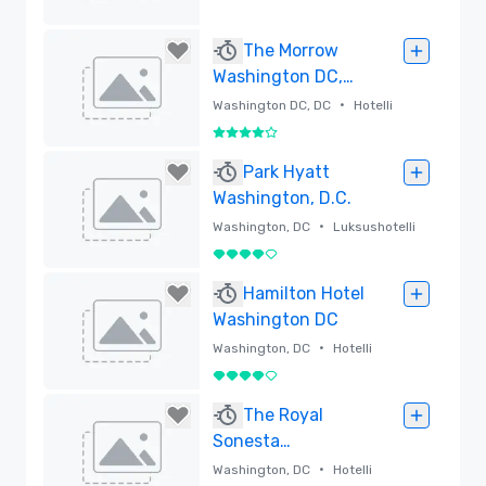
Poistettu
The Morrow
Washington DC,
Curio Collection
•
Washington DC, DC
Hotelli
by Hilton
4 / 5
Poistettu
Park Hyatt
Washington, D.C.
•
Washington, DC
Luksushotelli
4 / 5
Poistettu
Hamilton Hotel
Washington DC
•
Washington, DC
Hotelli
4 / 5
Poistettu
The Royal
Sonesta
Washington DC
•
Washington, DC
Hotelli