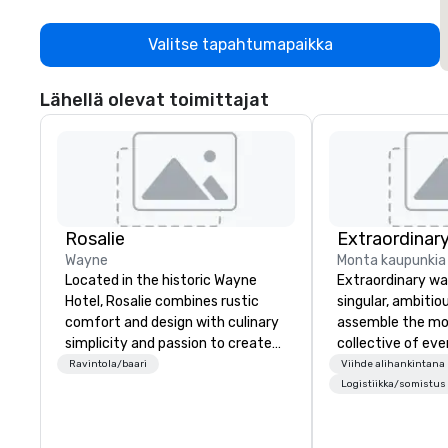
Valitse tapahtumapaikka
Lähellä olevat toimittajat
Rosalie
Extraordinar
Wayne
Monta kaupunkia
Located in the historic Wayne
Extraordinary wa
Hotel, Rosalie combines rustic
singular, ambitiou
comfort and design with culinary
assemble the mo
simplicity and passion to create
collective of eve
an authentic Italian dining
on the planet. We
Ravintola/baari
Viihde alihankintana
experience. Come and savor
exceptional even
Logistiikka/somistus
locally sourced seasonal
of elite talent w
ingredients prepared daily and
unison. With centuries of