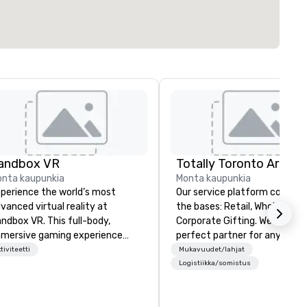
andbox VR
nta kaupunkia
Monta kaupunkia
perience the world’s most
Our service platform covers a
vanced virtual reality at
the bases: Retail, Wholesale and
ndbox VR. This full-body,
Corporate Gifting. We are the
mersive gaming experience
perfect partner for any busi
ansports groups into new worlds
bringing an event to our city.
tiviteetti
Mukavuudet/lahjat
gether. Survive a zombie
Founded in 2014, Sassy City
Logistiikka/somistus
ocalypse, compete in Squid
Studio has had ample time to
me, enter the world of
refine our offerings and estab