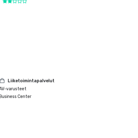
Liiketoimintapalvelut
AV-varusteet
Business Center