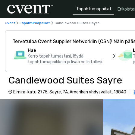
Tapahtumapaikat
Erikoista
Cvent
Tapahtumapaikat
Candlewood Suites Sayre
Tervetuloa Cvent Supplier Networkiin (CSN)! Näin pää
Hae
Kerro tapahtumastasi, löydä
tapahtumapaikkoja ja lisää ne listallesi
j
Candlewood Suites Sayre
Elmira-katu 2775, Sayre, PA, Amerikan yhdysvallat, 18840
|