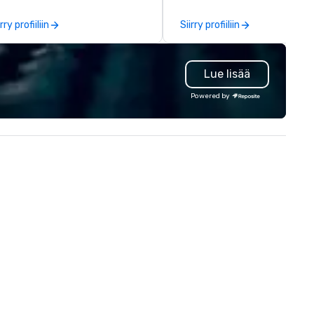
ranger Things, blast into space,
relationships with the right
d more! At Sandbox VR, you’re
manufacturers to help you c
rry profiiliin
Siirry profiiliin
t just throwing a party, you’re
memorable events. Our
ving one that you and your
experience includes
ests will actually remember.
collaborations with Destinati
Lue lisää
ther your squad, pick your
Toronto, various event planne
rld, and let us handle the rest.
and providing staff recogniti
Powered by
ether you're celebrating a
and corporate gifts for Unity
lestone, bonding with your
Health, a network of hospitals
am, or throwing the kind of
Toronto. The foundation of our
rty people talk about, we've got
product line is the renowned
mething for everybody.
artwork of local artist David
Crighton, who has been captu
the essence of your city thr
his memorable images since 
We have recently added two
artists to our platform and h
plans for continued expansio
along the same these for oth
cities in North America.