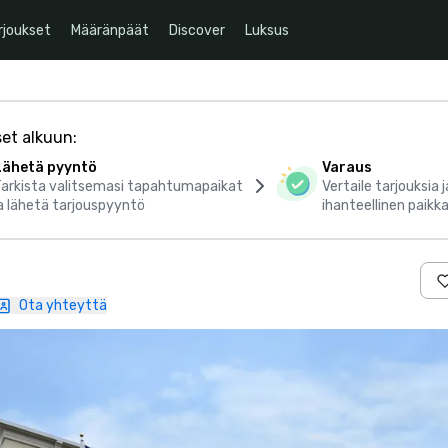
rjoukset
Määränpäät
Discover
Luksus
set alkuun:
Lähetä pyyntö
Varaus
Tarkista valitsemasi tapahtumapaikat
Vertaile tarjouksia 
a lähetä tarjouspyyntö
ihanteellinen paik
Ota yhteyttä