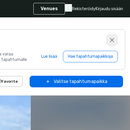
Venues
Rekisteröidy
Kirjaudu sisään
ja varaa
Lue lisää
Hae tapahtumapaikkoja
ka tapahtumalle
Valitse tapahtumapaikka
Favorite