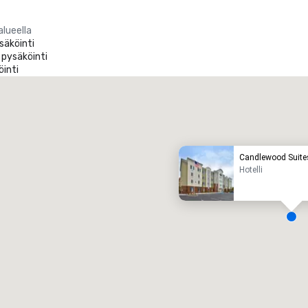
alueella
säköinti
 pysäköinti
öinti
Promote your venue
uksushotelli
Candlewood Suite
Hotelli
okoustila
:
Hotellihuoneet
:
7
220
okoustilojen kokonaismäärä
:
Suurin tila
:
2 000 ft²
4 100 ft²