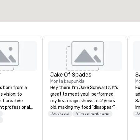
Valitse tapahtumapaikka
y
Jake Of Spades
S
Monta kaupunkia
Mo
s born from a
Hey there, I'm Jake Schwartz. It's
Ex
s vision: to
great to meet you! I performed
ad
st creative
my first magic shows at 2 years
Sa
nt professionals
old, making my food “disappear”
im
 believe that
for my parents at every meal. I
tr
Aktiviteetti
Viihde alihankintana
Ak
ts are the result
quickly became obsessed with
to
orking in perfect
the moments a magic trick could
ap
create. | However, not everyone
Ga