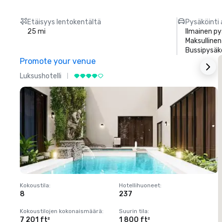
Etäisyys lentokentältä
Pysäköinti 
25 mi
Ilmainen py
Maksullinen
Bussipysäk
Promote your venue
Luksushotelli
L
Kokoustila
:
Hotellihuoneet
:
K
8
237
1
Kokoustilojen kokonaismäärä
:
Suurin tila
:
K
7 201 ft²
1 800 ft²
1