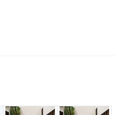
World-Series Champions, A-List
celebrities, and private groups
across the country break down
walls, get to know each other, and
create LASTING memories
through magic. | If you're looking
for a personable, engaging, and
mind blowing experience for your
group - send me/my team a
message!