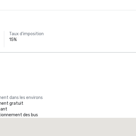
Taux d’imposition
15%
ent dans les environs
ent gratuit
yant
ationnement des bus
Promote your venue
ôtel de luxe