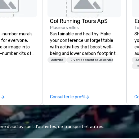
Go! Running Tours ApS
E
Plusieurs villes
To
y-number murals
Sustainable and healthy: Make
SH
, for everyone.
your conference unforgettable
yo
o or image into
with activities that boost well-
ev
-number kits of
being and lower carbon footprints.
au
r next corporate
Explore the world on the run with
ou
Activité
Divertissement sous contrat
Ac
y gathering,
expert local running guides.
del
R
ivity,
TA
e show booth,
an
d of party! Our
th
te high quality,
ta
l
Consulter le profil
Co
rative art
Pi
 accessible to
today! W
EATAL
ED, NFL, Formula
ex
on & Johnson,
bi
e d'audiovisuel, d'activités, de transport et autres.
 Lululemon,
at
sons, Amazon,