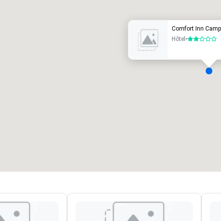
Comfort Inn Camp
Hôtel
•
2 sur 5
alles de réunion
:
Chambres d’invités
:
7
220
space total de la réunion
:
Plus grande salle
:
2 000 pi. ca.
4 100 pi. ca.
Sélectionnez un lieu