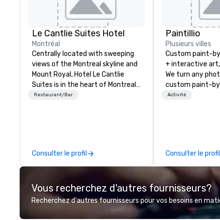
Le Cantlie Suites Hotel
Paintillio
Montréal
Plusieurs villes
Centrally located with sweeping
Custom paint-b
views of the Montreal skyline and
+ interactive art
Mount Royal, Hotel Le Cantlie
We turn any phot
Suites is in the heart of Montreal’s
custom paint-by
prestigious business and shopping
any size for you
Restaurant/Bar
Activité
district. 255 spacious rooms and
event, communit
suites featuring urban modern,
team building act
custom designed furniture
conference, trad
blending warm walnut wood with
wedding, or any kin
glass. Floor to ceiling windows
mission is to crea
Consulter le profil
Consulter le profi
offer dramatic views of the city
hands-on, collabo
and Mount Royal. Equipped
projects that are
European galley style
everyone. Some of our corporate
Vous recherchez d'autres fournisseurs?
kitchenettes or full kitchens
clients include T
available (upon request) ideal for
1, Toyota, Johns
Recherchez d'autres fournisseurs pour vos besoins en matièr
families. 28th floor rooftop pool
Comcast, Adidas,
(seasonal) and sun deck with
Hilton, Four Sea