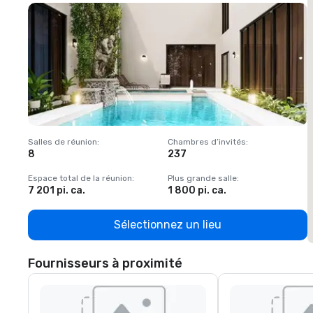
Salles de réunion
:
Chambres d’invités
:
S
8
237
1
Espace total de la réunion
:
Plus grande salle
:
E
7 201 pi. ca.
1 800 pi. ca.
1
Sélectionnez un lieu
Fournisseurs à proximité