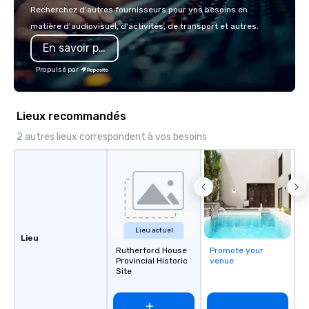
or walk away with a pr
Recherchez d'autres fournisseurs pour vos besoins en
innovation playbook, S
matière d'audiovisuel, d'activités, de transport et autres.
programming that is 
En savoir plus
substantive, and uniqu
the Valley. Ideal for g
Propulsé par
Fully customizable by 
seniority, and objectiv
Lieux recommandés
2 autres lieux correspondent à vos besoins
Lieu actuel
Lieu
Rutherford House
Promote your
Provincial Historic
venue
Site