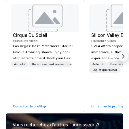
Cirque Du Soleil
Plusieurs villes
Plusieurs villes
Las Vegas’ Best Performers Star in 5
SVEA offers corporate
Unique Amazing Shows Enjoy non-
immersive, authentic S
stop entertainment. Book your Las
experience — not a tour
Vegas show tickets.
transformation. We de
Activité
Divertissement sous contrat
Activité
Divertisseme
facilitate custom exec
Logistique/Décor
tours, learning session
workshops, leadership
behind-the-scenes tec
experiences for visiti
incentive groups, and
Consulter le profil
Consulter le profil
offsites. Whether your
think like a Silicon Val
explore the mindsets d
Vous recherchez d'autres fournisseurs?
world's fastest-growi