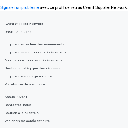
a special warm welcom
from the restaurant c
Signaler un problème
avec ce profil de lieu au Cvent Supplier Network.
be printed featuring yo
which can be an added 
Cvent Supplier Network
those Instagram mome
For added ease, we ca
OnSite Solutions
transportation pick-up
as well as an event ph
Logiciel de gestion des événements
for groups that desire 
Logiciel d'inscription aux événements
experience, we can als
Applications mobiles d’événements
an evening helicopter 
glittering lights of The S
Gestion stratégique des réunions
Memorable Experience f
Logiciel de sondage en ligne
Smacking Foodie Tours
Plateforme de webinaire
to gather and dine tha
experienced, and all ar
Accueil Cvent
remember. Our one-of-
are special, from the fi
Contactez-nous
last. It’s an experienc
Soutien à la clientèle
will reminisce about lo
Vos choix de confidentialité
leave. Location, Location, Location
One of the best reason