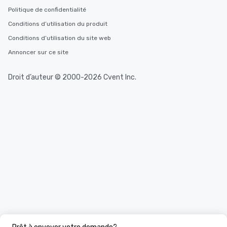
convenient and efficie
Politique de confidentialité
experience is designed
Conditions d’utilisation du produit
restaurants are within
Conditions d’utilisation du site web
walking distance of ea
short stroll allows you
Annoncer sur ce site
members a chance to 
networking opportunit
Droit d’auteur © 2000-2026 Cvent Inc.
heading to the next pl
itinerary. You Get a Dinner and a Show
Our tours offer an exqu
entertainment. All tour
knowledgeable, profes
who leads the group on
offering engaging tidb
fascinating stories. S
interactive experience
along the way exclusive
ensuring there is neve
Different Types of Cuis
experiences offer the a
several renowned rest