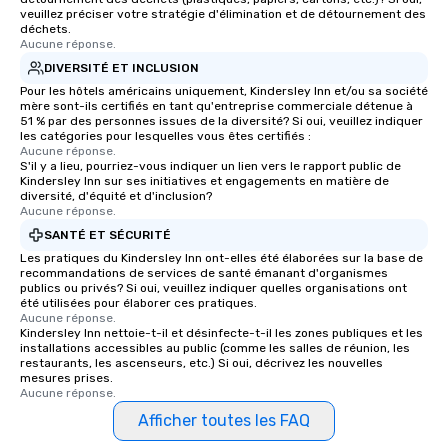
Stress-Free Booking 
veuillez préciser votre stratégie d'élimination et de détournement des
déchets.
a tour is stress-free a
Aucune réponse.
enjoy the company of 
DIVERSITÉ ET INCLUSION
more easily. You’ll tak
Pour les hôtels américains uniquement, Kindersley Inn et/ou sa société
knowing that everythin
mère sont-ils certifiés en tant qu'entreprise commerciale détenue à
of from the moment the
51 % par des personnes issues de la diversité? Si oui, veuillez indiquer
les catégories pour lesquelles vous êtes certifiés :
booked to the minute i
Aucune réponse.
Since the menu is alre
S'il y a lieu, pourriez-vous indiquer un lien vers le rapport public de
have nothing to worry 
Kindersley Inn sur ses initiatives et engagements en matière de
diversité, d'équité et d'inclusion?
remember to submit ah
Aucune réponse.
date any dietary restr
SANTÉ ET SÉCURITÉ
allergies for anyone in
Les pratiques du Kindersley Inn ont-elles été élaborées sur la base de
Feel Like a VIP at Each
recommandations de services de santé émanant d'organismes
Smacking Foodie Tours
publics ou privés? Si oui, veuillez indiquer quelles organisations ont
été utilisées pour élaborer ces pratiques.
group members never 
Aucune réponse.
about waiting in line to
Kindersley Inn nettoie-t-il et désinfecte-t-il les zones publiques et les
restaurant or being sh
installations accessibles au public (comme les salles de réunion, les
restaurants, les ascenseurs, etc.) Si oui, décrivez les nouvelles
than desirable table. O
mesures prises.
everyone is treated lik
Aucune réponse.
immediate seating upon
Afficher toutes les FAQ
What’s more, your gro