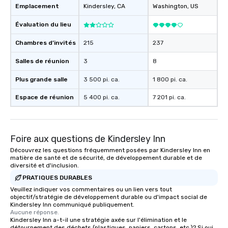
Emplacement
Kindersley
, CA
Washington
, US
at various stops. Build Your Network
Our exclusive experien
Évaluation du lieu
ultimate networking op
a typical sit-down dinn
Chambres d’invités
215
237
to engage the person t
Salles de réunion
3
8
right of you. Because 
place at multiple resta
Plus grande salle
3 500 pi. ca.
1 800 pi. ca.
walking in between, th
countless opportunitie
Espace de réunion
5 400 pi. ca.
7 201 pi. ca.
with different people 
down at each venue a
traverse along the way
Foire aux questions de Kindersley Inn
experiences not only 
ways to network, but a
Découvrez les questions fréquemment posées par Kindersley Inn en
matière de santé et de sécurité, de développement durable et de
way to do so. Large Groups Welcome
diversité et d'inclusion.
Lip Smacking Foodie To
PRATIQUES DURABLES
groups, small or large.
Veuillez indiquer vos commentaires ou un lien vers tout
experiences can acc
objectif/stratégie de développement durable ou d'impact social de
groups from as few as
Kindersley Inn communiqué publiquement.
as 500 guests, making
Aucune réponse.
Kindersley Inn a-t-il une stratégie axée sur l'élimination et le
choice for any corpora
détournement des déchets (plastiques, papiers, cartons, etc.)? Si oui,