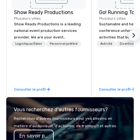
Show Ready Productions
Go! Running Tour
Plusieurs villes
Plusieurs villes
Show Ready Productions is a leading
Sustainable and healt
national event production services
conference unforgetta
provider. We are your event
activities that boost 
production partner from start to
lower carbon footprint
Logistique/Décor
Personnel préféré
Activité
Divertisseme
finish. Our team is dedicated to
world on the run with e
making sure we begin with your vision
running guides.
and leave you and your attendees
inspired by the experience.
Consulter le profil
Consulter le profil
Vous recherchez d'autres fournisseurs?
Recherchez d'autres fournisseurs pour vos besoins en
matière d'audiovisuel, d'activités, de transport et autres.
En savoir plus