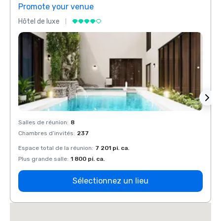
Promote your venue
Prom
Hôtel de luxe
Hôtel
Salles de réunion
:
8
Salles
Chambres d’invités
:
237
Chamb
Espace total de la réunion
:
7 201 pi. ca.
Espace
Plus grande salle
:
1 800 pi. ca.
Plus g
Sélectionnez un lieu