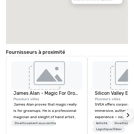
Fournisseurs à proximité
James Alan - Magic For Grownups
Plusieurs villes
Plusieurs villes
James Alan proves that magic really
SVEA offers corporate
is for grownups. He is a professional
immersive, authentic S
magician and sleight of hand artist
experience — not a tour
based in Toronto. The experience of
transformation. We de
Divertissement sous contrat
Activité
Divertisseme
magic is ideal for creating memories
facilitate custom exec
Logistique/Décor