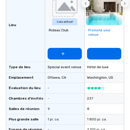
Lieu actuel
Lieu
Rideau Club
Promote your
venue
Type de lieu
Special event venue
Hôtel de luxe
Emplacement
Ottawa
, CA
Washington
, US
Évaluation du lieu
-
Chambres d’invités
-
237
Salles de réunion
9
8
Plus grande salle
1 pi. ca.
1 800 pi. ca.
Espace de réunion
-
7 201 pi. ca.