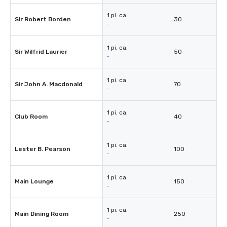
1 pi. ca.
Sir Robert Borden
30
-
1 pi. ca.
Sir Wilfrid Laurier
50
-
1 pi. ca.
Sir John A. Macdonald
70
-
1 pi. ca.
Club Room
40
-
1 pi. ca.
Lester B. Pearson
100
-
1 pi. ca.
Main Lounge
150
-
1 pi. ca.
Main Dining Room
250
-