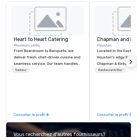
Heart to Heart Catering
Chapman and Kir
Plusieurs villes
Houston
From Boardroom to Banquets, we
Located in the East Vil
deliver fresh, chef-driven cuisine and
Houston's edgy East 
seamless service. Our team handles
Chapman & Kirby is na
everything—menu design, event
founders of Houston.
Traiteur
Restaurant/Bar
coordination, and flawless execution—
Kirby was created to 
so you can focus on success. Impress
diverse nightlife and 
your team and clients with Heart to
events, with a food and
Heart Catering—Dallas/Fort Worth’s
menu created to celeb
premier choice for corporate and
cultural depth and her
private events.
Houston.
Consulter le profil
Consulter le profil
Vous recherchez d'autres fournisseurs?