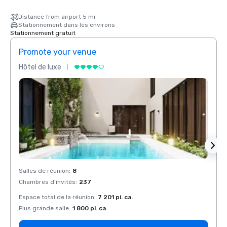
Distance from airport 5 mi
Stationnement dans les environs
Stationnement gratuit
Promote your venue
Prom
Hôtel de luxe
Hôtel
Salles de réunion
:
8
Salles
Chambres d’invités
:
237
Chamb
Espace total de la réunion
:
7 201 pi. ca.
Espace
Plus grande salle
:
1 800 pi. ca.
Plus g