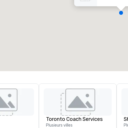
alles de réunion
:
Chambres d’invités
:
7
220
space total de la réunion
:
Plus grande salle
:
2 000 pi. ca.
4 100 pi. ca.
Sélectionnez un lieu
Toronto Coach Services
S
Plusieurs villes
Pl