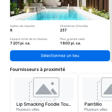
Salles de réunion
:
Chambres d’invités
:
S
8
237
1
Espace total de la réunion
:
Plus grande salle
:
E
7 201 pi. ca.
1 800 pi. ca.
1
Sélectionnez un lieu
Fournisseurs à proximité
Lip Smacking Foodie Tours
Paintillio
Plusieurs villes
Plusieurs villes