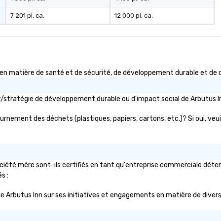
insured, our vehicles are
7 201 pi. ca.
12 000 pi. ca.
meticulously maintained for
cleanliness, safety, and comfort.
Choose Toronto Coach Services
for professional drivers, modern
amenities, and 24/7 availability.
Wherever your journey takes you
 matière de santé et de sécurité, de développement durable et de div
in Canada or the USA, we ensure a
smooth and memorable travel
tif/stratégie de développement durable ou d'impact social de Arbutu
experience!
tournement des déchets (plastiques, papiers, cartons, etc.)? Si oui, ve
iété mère sont-ils certifiés en tant qu'entreprise commerciale détenue
s :
ic de Arbutus Inn sur ses initiatives et engagements en matière de divers