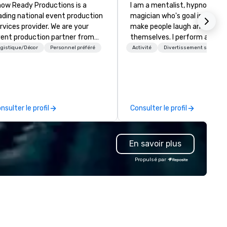
ow Ready Productions is a
I am a mentalist, hypnotist, 
ading national event production
magician who's goal in life is 
rvices provider. We are your
make people laugh and enjoy
ent production partner from
themselves. I perform all ove
art to finish. Our team is
world bringing my own unique
gistique/Décor
Personnel préféré
Activité
Divertissement sous con
dicated to making sure we
style of entertainment to
gin with your vision and leave
corporate and private functio
u and your attendees inspired
am a former award-winning
 the experience.
special education teacher w
wants nothing more than to 
nsulter le profil
Consulter le profil
you make your event a succe
En savoir plus
Propulsé par