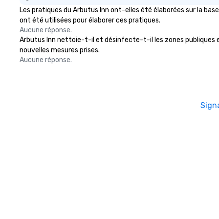
accommodate groups from as
Les pratiques du Arbutus Inn ont-elles été élaborées sur la bas
few as 1 to as many as 500
ont été utilisées pour élaborer ces pratiques.
guests, making us an ideal choice
Aucune réponse.
for any corporate group event.
Arbutus Inn nettoie-t-il et désinfecte-t-il les zones publiques et
Stress-Free Booking Process
nouvelles mesures prises.
Booking a tour is stress-free and
Aucune réponse.
allows you to enjoy the company
of your guests more easily. You’ll
take comfort knowing that
everything is taken care of from
Sign
the moment the tour is booked to
the minute it concludes. Since
the menu is already set, you have
nothing to worry about. Just
remember to submit ahead of the
tour date any dietary restrictions
and food allergies for anyone in
your group. Feel Like a VIP at Each
Stop With Lip Smacking Foodie
Tours, you and your group
members never have to worry