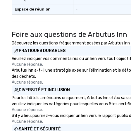
signature cocktail at various
Espace de réunion
-
stops. Build Your Network Our
exclusive experiences provide the
ultimate networking
opportunities. At a typical sit-
Foire aux questions de Arbutus Inn
down dinner, you’re lucky to
engage the person to the left and
Découvrez les questions fréquemment posées par Arbutus Inn en
right of you. Because our tours
PRATIQUES DURABLES
take place at multiple
Veuillez indiquer vos commentaires ou un lien vers tout objec
restaurants, with walking in
Aucune réponse.
between, there are countless
Arbutus Inn a-t-il une stratégie axée sur l'élimination et le dé
opportunities to interact with
des déchets.
different people when you sit
Aucune réponse.
down at each venue and as you
DIVERSITÉ ET INCLUSION
traverse along the way. Our
experiences not only provide
Pour les hôtels américains uniquement, Arbutus Inn et/ou sa soc
more ways to network, but a
veuillez indiquer les catégories pour lesquelles vous êtes certifié
more convivial way to do so. Large
Aucune réponse.
S'il y a lieu, pourriez-vous indiquer un lien vers le rapport publ
Groups Welcome Lip Smacking
Aucune réponse.
Foodie Tours is ideal for groups,
small or large. Our experiences can
SANTÉ ET SÉCURITÉ