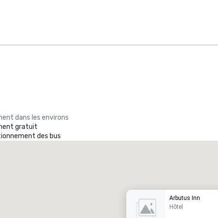
ent dans les environs
ent gratuit
ationnement des bus
Promote your venue
ôtel de luxe
Arbutus Inn
Hôtel