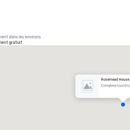
ent dans les environs
ent gratuit
Promote your venue
ôtel de luxe
Rosemead House
Complexe touristi
alles de réunion
:
Chambres d’invités
:
7
220