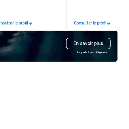
gin with your vision and leave
corporate and private functio
u and your attendees inspired
am a former award-winning
 the experience.
special education teacher w
wants nothing more than to 
nsulter le profil
Consulter le profil
you make your event a succe
En savoir plus
Propulsé par