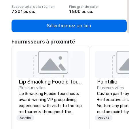
Espace total de la réunion
:
Plus grande salle
:
E
7 201 pi. ca.
1 800 pi. ca.
1
Sélectionnez un lieu
Fournisseurs à proximité
Lip Smacking Foodie Tours
Paintillio
Plusieurs villes
Plusieurs villes
Lip Smacking Foodie Tours hosts
Custom paint-b
award-winning VIP group dining
+ interactive art
experiences with visits to the top
We turn any phot
restaurants throughout the
custom paint-by
United States. Choose either a
any size for you
Activité
Activité
daytime activity or evening dine-
event, communit