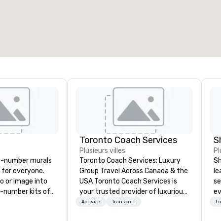
space total de la réunion
:
Plus grande salle
:
2 000 pi. ca.
4 100 pi. ca.
Sélectionnez un lieu
Toronto Coach Services
S
Plusieurs villes
Pl
y-number murals
Toronto Coach Services: Luxury
Sh
, for everyone.
Group Travel Across Canada & the
le
o or image into
USA Toronto Coach Services is
se
-number kits of
your trusted provider of luxurious
ev
r next corporate
and exclusive charter bus rentals,
st
Activité
Transport
Lo
y gathering,
offering exceptional service and
de