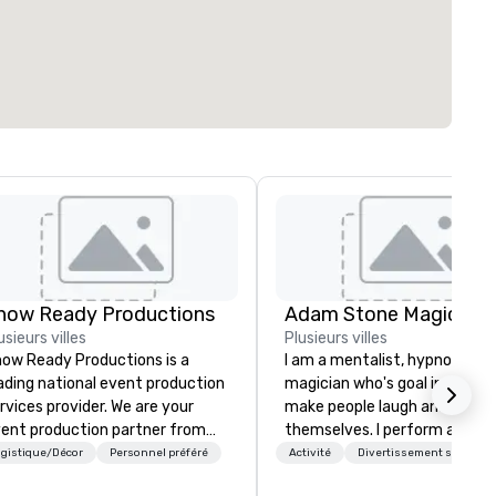
how Ready Productions
Adam Stone Magic
usieurs villes
Plusieurs villes
ow Ready Productions is a
I am a mentalist, hypnotist, 
ading national event production
magician who's goal in life is 
rvices provider. We are your
make people laugh and enjoy
ent production partner from
themselves. I perform all ove
art to finish. Our team is
world bringing my own unique
gistique/Décor
Personnel préféré
Activité
Divertissement sous con
dicated to making sure we
style of entertainment to