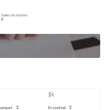
Salles de réunion
5
banquet
En cocktail