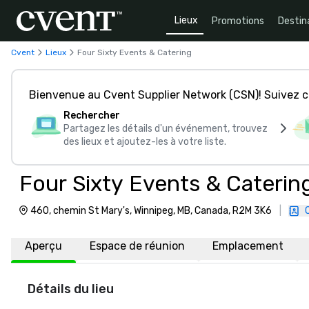
Lieux
Promotions
Destin
Cvent
Lieux
Four Sixty Events & Catering
Bienvenue au Cvent Supplier Network (CSN)! Suivez 
Rechercher
Partagez les détails d'un événement, trouvez
des lieux et ajoutez-les à votre liste.
Four Sixty Events & Caterin
460, chemin St Mary's, Winnipeg, MB, Canada, R2M 3K6
|
Aperçu
Espace de réunion
Emplacement
Détails du lieu