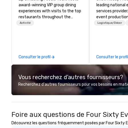
award-winning VIP group dining
leading national
experiences with visits to the top
services provider
restaurants throughout the
event production
United States. Choose either a
start to finish. O
Activité
Logistique/Décor
daytime activity or evening dine-
dedicated to mak
around where groups are escorted
begin with your v
immediately to the best tables in
you and your att
the house at the most-sought-
by the experienc
after restaurants to enjoy a
Consulter le profil
Consulter le profi
parade of signature dishes and
craft cocktails at each venue, all
with complete VIP service. This
Vous recherchez d'autres fournisseurs?
unique experience gives guests
the opportunity to sit next to
Recherchez d'autres fournisseurs pour vos besoins en matièr
different colleagues at each
venue to mix, mingle, and easily
network. Each tour is led by a
professional guide specializing in
Foire aux questions de Four Sixty E
escorting large groups with
utmost care, who personalizes
Découvrez les questions fréquemment posées par Four Sixty Eve
each experience with fun and