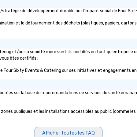
his memorable images since 1973.
We have recently added two new
tif/stratégie de développement durable ou d'impact social de Four S
artists to our platform and have
plans for continued expansion
ination et le détournement des déchets (plastiques, papiers, cartons, e
along the same these for other
cities in North America.
ering et/ou sa société mère sont-ils certifiés en tant qu'entreprise 
vous êtes certifiés :
lic de Four Sixty Events & Catering sur ses initiatives et engagements en
aborées sur la base de recommandations de services de santé émanant d'
zones publiques et les installations accessibles au public (comme les sa
Afficher toutes les FAQ