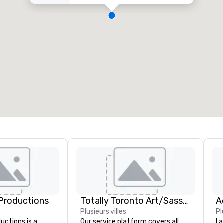
Productions
Totally Toronto Art/Sassy City Studio
A
Plusieurs villes
Pl
ctions is a
Our service platform covers all
I 