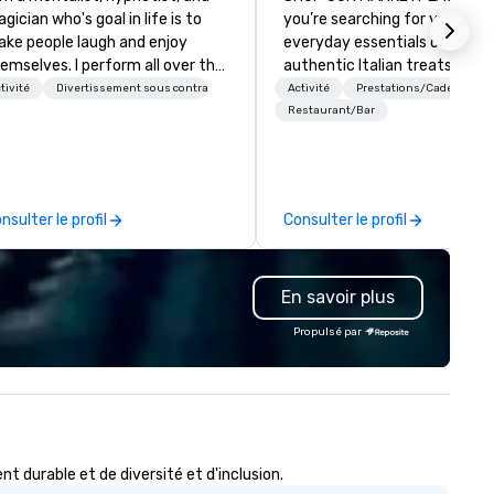
gician who's goal in life is to
you’re searching for your
ke people laugh and enjoy
everyday essentials or indulgi
emselves. I perform all over the
authentic Italian treats, expl
rld bringing my own unique
our marketplace for local gro
tivité
Divertissement sous contrat
Activité
Prestations/Cadeaux
yle of entertainment to
delivery. Shop now! ORDER
Restaurant/Bar
rporate and private functions. I
TAKEOUT & FOOD DELIVERY Enjoy
 a former award-winning
an authentic Italian meal fr
ecial education teacher who
the comfort of your kitchen 
nts nothing more than to help
takeout and food delivery fr
nsulter le profil
Consulter le profil
u make your event a success.
Pizza & La Pasta. Place your 
today! WHAT’S HAPPENING AT
EATALY? From curated
En savoir plus
experiences to traditional Ita
bites, check out what’s happ
Propulsé par
at your nearest Eataly!
durable et de diversité et d'inclusion.