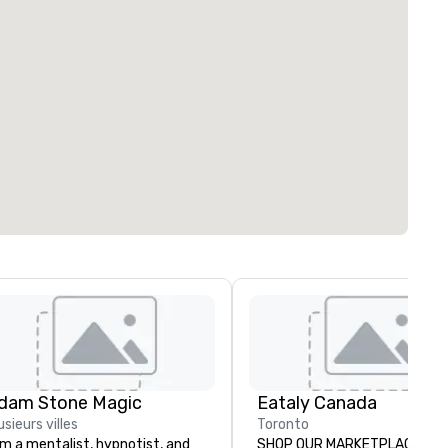
dam Stone Magic
Eataly Canada
usieurs villes
Toronto
am a mentalist, hypnotist, and
SHOP OUR MARKETPLACE Whether