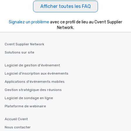
hour, to providing some sultry sounds
Afficher toutes les FAQ
for dinner which lead right into an
unforgettable all night dance party!
Signalez un problème
Pop Nouveau will be there every step
avec ce profil de lieu au Cvent Supplier
Network.
of the way to make planning your
wedding day a breeze. We have many
options available for every size venue
Cvent Supplier Network
and every budget.
Solutions sur site
Logiciel de gestion d'événement
Logiciel d'inscription aux événements
Applications d'événements mobiles
Gestion stratégique des réunions
Logiciel de sondage en ligne
Plateforme de webinaire
Accueil Cvent
Nous contacter