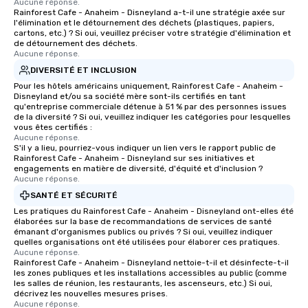
Aucune réponse.
Rainforest Cafe - Anaheim - Disneyland a-t-il une stratégie axée sur
rearranged with syncopation, swing,
l'élimination et le détournement des déchets (plastiques, papiers,
and soul. ► Visual Sophistication: Our
cartons, etc.) ? Si oui, veuillez préciser votre stratégie d'élimination et
performers reflect the "Nouveau"
de détournement des déchets.
Aucune réponse.
aesthetic—classic elegance with a
DIVERSITÉ ET INCLUSION
modern edge. By choosing Pop
Nouveau Jazz, you aren't just booking
Pour les hôtels américains uniquement, Rainforest Cafe - Anaheim -
Disneyland et/ou sa société mère sont-ils certifiés en tant
a band; you are securing an
qu'entreprise commerciale détenue à 51 % par des personnes issues
immersive experience. We specialize
de la diversité ? Si oui, veuillez indiquer les catégories pour lesquelles
vous êtes certifiés :
in that "golden hour" energy—where
Aucune réponse.
the music is sophisticated enough for
S'il y a lieu, pourriez-vous indiquer un lien vers le rapport public de
cocktails and conversation, yet
Rainforest Cafe - Anaheim - Disneyland sur ses initiatives et
engagements en matière de diversité, d'équité et d'inclusion ?
infectious enough to keep guests
Aucune réponse.
engaged and energized throughout
SANTÉ ET SÉCURITÉ
the night. ► Pop Nouveau has
Les pratiques du Rainforest Cafe - Anaheim - Disneyland ont-elles été
decades of experience performing at
élaborées sur la base de recommandations de services de santé
weddings all over the planet! We are
émanant d'organismes publics ou privés ? Si oui, veuillez indiquer
quelles organisations ont été utilisées pour élaborer ces pratiques.
ready to provide you with the perfect
Aucune réponse.
soundtrack to enhance every moment
Rainforest Cafe - Anaheim - Disneyland nettoie-t-il et désinfecte-t-il
of your special day! From setting the
les zones publiques et les installations accessibles au public (comme
les salles de réunion, les restaurants, les ascenseurs, etc.) Si oui,
mood for your "I do" moment, to
décrivez les nouvelles mesures prises.
creating a swinging vibe for cocktail
Aucune réponse.