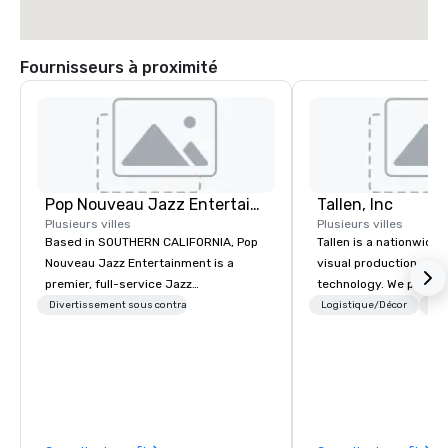
Fournisseurs à proximité
Pop Nouveau Jazz Entertainment
Tallen, Inc
Plusieurs villes
Plusieurs villes
Based in SOUTHERN CALIFORNIA, Pop
Tallen is a nationwide 
Nouveau Jazz Entertainment is a
visual production and
premier, full-service Jazz
technology. We provide
entertainment management company
solutions — from crea
Divertissement sous contrat
Logistique/Décor
Per
specializing in a sophisticated, cross-
state-of-the-art equi
genre musical experience we call "Pop
technical support — fo
Nouveau Jazz." Our mission is to
meetings, and live even
create and curate memorable live jazz
With a dedicated team
entertainment experiences that your
to-coast network, we 
clients and audiences talk about with
consistent, high-quali