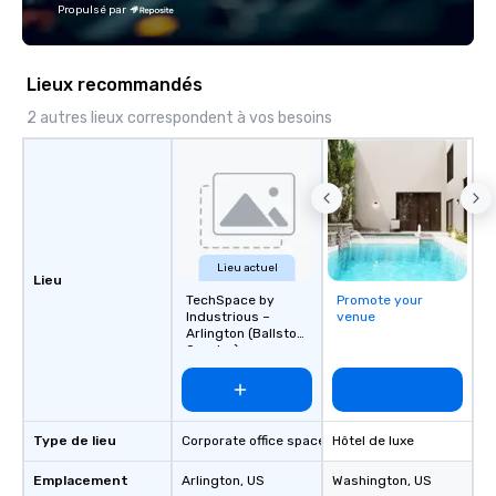
Propulsé par
Lieux recommandés
2 autres lieux correspondent à vos besoins
Lieu actuel
Lieu
TechSpace by
Promote your
Industrious –
venue
Arlington (Ballston
Quarter)
Type de lieu
Corporate office space
Hôtel de luxe
Emplacement
Arlington
, US
Washington
, US