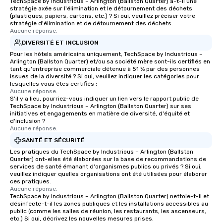
TechSpace by Industrious – Arlington (Ballston Quarter) a-t-il une
stratégie axée sur l'élimination et le détournement des déchets
(plastiques, papiers, cartons, etc.) ? Si oui, veuillez préciser votre
stratégie d'élimination et de détournement des déchets.
Aucune réponse.
DIVERSITÉ ET INCLUSION
Pour les hôtels américains uniquement, TechSpace by Industrious –
Arlington (Ballston Quarter) et/ou sa société mère sont-ils certifiés en
tant qu'entreprise commerciale détenue à 51 % par des personnes
issues de la diversité ? Si oui, veuillez indiquer les catégories pour
lesquelles vous êtes certifiés :
Aucune réponse.
S'il y a lieu, pourriez-vous indiquer un lien vers le rapport public de
TechSpace by Industrious – Arlington (Ballston Quarter) sur ses
initiatives et engagements en matière de diversité, d'équité et
d'inclusion ?
Aucune réponse.
SANTÉ ET SÉCURITÉ
Les pratiques du TechSpace by Industrious – Arlington (Ballston
Quarter) ont-elles été élaborées sur la base de recommandations de
services de santé émanant d'organismes publics ou privés ? Si oui,
veuillez indiquer quelles organisations ont été utilisées pour élaborer
ces pratiques.
Aucune réponse.
TechSpace by Industrious – Arlington (Ballston Quarter) nettoie-t-il et
désinfecte-t-il les zones publiques et les installations accessibles au
public (comme les salles de réunion, les restaurants, les ascenseurs,
etc.) Si oui, décrivez les nouvelles mesures prises.