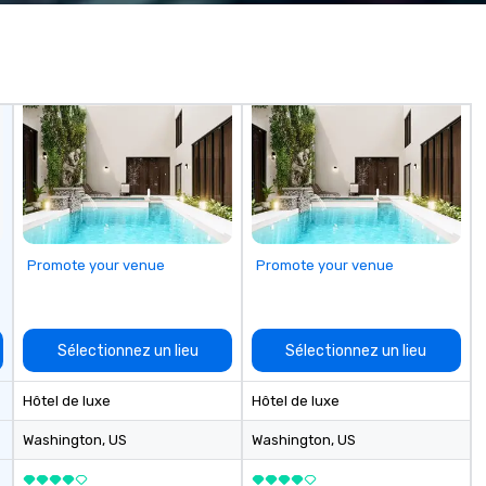
 practical
worked all over the US with
Po
ook, SVEA
hundreds of international blue-
wh
ming that is
chip companies, including SpaceX,
Vi
tantive, and
Chevron, Google, Red Bull,
Pr
 the Valley. Ideal
YouTube, Facebook, Netflix, Cisco,
of
200. Fully
Tiffany & Co, Shopify, and many
a 
industry,
more.
th
ectives.
C
wh
hi
Promote your venue
Promote your venue
Sélectionnez un lieu
Sélectionnez un lieu
Hôtel de luxe
Hôtel de luxe
Washington
, US
Washington
, US