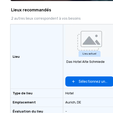
walk away with a
innovation playb
Lieux recommandés
delivers program
memorable, subs
2 autres lieux correspondent à vos besoins
uniquely rooted in
for groups of 10–
customizable by 
seniority, and obj
Lieu actuel
Lieu
Das Hotel Alte Schmiede
Sélectionnez un lieu
Type de lieu
Hotel
Emplacement
Aurich
, DE
Évaluation du lieu
-