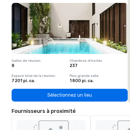
Salles de réunion
:
Chambres d'invités
:
S
8
237
1
Espace total de la réunion
:
Plus grande salle
:
E
7 201 pi. ca.
1 800 pi. ca.
1
Sélectionnez un lieu
Fournisseurs à proximité