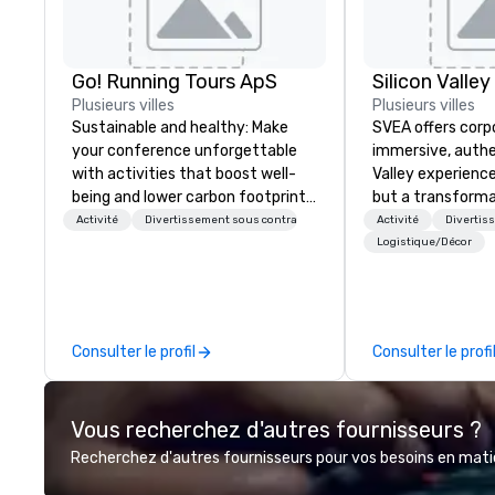
Go! Running Tours ApS
Plusieurs villes
Plusieurs villes
Sustainable and healthy: Make
SVEA offers corp
your conference unforgettable
immersive, authe
with activities that boost well-
Valley experience
being and lower carbon footprints.
but a transforma
Explore the world on the run with
and facilitate c
Activité
Divertissement sous contrat
Activité
Divertis
expert local running guides.
innovation tours,
Logistique/Décor
sessions, innova
leadership intens
the-scenes tech
experiences for v
Consulter le profil
Consulter le profi
delegations, ince
corporate offsit
group wants to thi
Vous recherchez d'autres fournisseurs ?
Valley founder, e
mindsets driving 
Recherchez d'autres fournisseurs pour vos besoins en matièr
fastest-growing