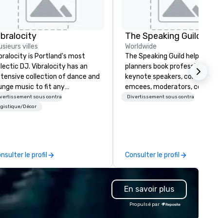
ibralocity
The Speaking Guild
usieurs villes
Worldwide
bralocity is Portland's most
The Speaking Guild helps eve
lectic DJ. Vibralocity has an
planners book professional
tensive collection of dance and
keynote speakers, conferenc
unge music to fit any
emcees, moderators, coache
vironment. When you book
and subject-matter experts 
vertissement sous contrat
Divertissement sous contrat
bralocity, you get a professional
corporate meetings, associat
gistique/Décor
o knows how to blend songs, do
conferences, leadership retre
ve mashups, and put on a show.
awards dinners, and virtual
u also get professional sound
events. Our speakers cover
d lighting equipment. Inquire
cybersecurity, AI, leadership,
nsulter le profil
Consulter le profil
day to get a free quote!
communication, disability
bralocity offers services for the
inclusion, healthcare resilienc
llowing event types: corporate,
entertainment, and custome
En savoir plus
dding, private, community-
experience.
sed, fundraiser, public event,
Propulsé par
e! Vibralocity is based in