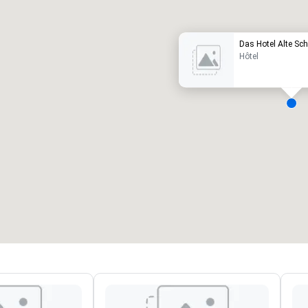
Das Hotel Alte Sc
Hôtel
alles de réunion
:
Chambres d'invités
:
7
220
space total de la réunion
:
Plus grande salle
:
2 000 pi. ca.
4 100 pi. ca.
Sélectionnez un lieu