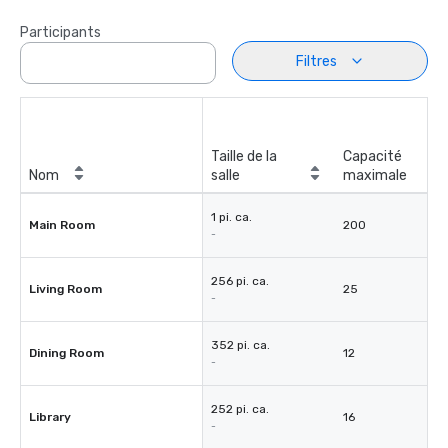
Participants
Filtres
Taille de la
Capacité
Nom
salle
maximale
1 pi. ca.
Main Room
200
-
256 pi. ca.
Living Room
25
-
352 pi. ca.
Dining Room
12
-
252 pi. ca.
Library
16
-