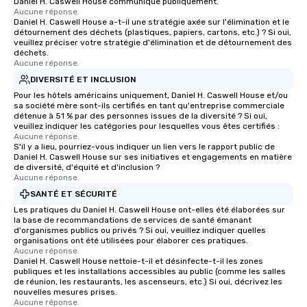
Daniel H. Caswell House communiqué publiquement.
Aucune réponse.
Daniel H. Caswell House a-t-il une stratégie axée sur l'élimination et le
détournement des déchets (plastiques, papiers, cartons, etc.) ? Si oui,
veuillez préciser votre stratégie d'élimination et de détournement des
déchets.
Aucune réponse.
DIVERSITÉ ET INCLUSION
Pour les hôtels américains uniquement, Daniel H. Caswell House et/ou
sa société mère sont-ils certifiés en tant qu'entreprise commerciale
détenue à 51 % par des personnes issues de la diversité ? Si oui,
veuillez indiquer les catégories pour lesquelles vous êtes certifiés :
Aucune réponse.
S'il y a lieu, pourriez-vous indiquer un lien vers le rapport public de
Daniel H. Caswell House sur ses initiatives et engagements en matière
de diversité, d'équité et d'inclusion ?
Aucune réponse.
SANTÉ ET SÉCURITÉ
Les pratiques du Daniel H. Caswell House ont-elles été élaborées sur
la base de recommandations de services de santé émanant
d'organismes publics ou privés ? Si oui, veuillez indiquer quelles
organisations ont été utilisées pour élaborer ces pratiques.
Aucune réponse.
Daniel H. Caswell House nettoie-t-il et désinfecte-t-il les zones
publiques et les installations accessibles au public (comme les salles
de réunion, les restaurants, les ascenseurs, etc.) Si oui, décrivez les
nouvelles mesures prises.
Aucune réponse.