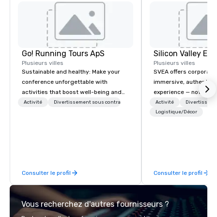
Go! Running Tours ApS
Plusieurs villes
Plusieurs villes
Sustainable and healthy: Make your
SVEA offers corporate
conference unforgettable with
immersive, authentic S
activities that boost well-being and
experience — not a tour
lower carbon footprints. Explore the
transformation. We de
Activité
Divertissement sous contrat
Activité
Divertisseme
world on the run with expert local
facilitate custom exec
Logistique/Décor
running guides.
tours, learning session
workshops, leadership
behind-the-scenes tec
experiences for visiti
incentive groups, and
Consulter le profil
Consulter le profil
offsites. Whether your
think like a Silicon Val
explore the mindsets d
Vous recherchez d'autres fournisseurs ?
world's fastest-growi
or walk away with a pr