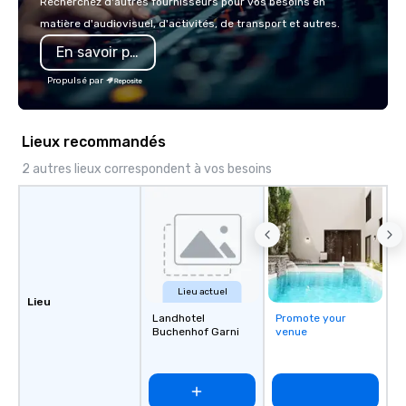
Recherchez d'autres fournisseurs pour vos besoins en
innovation playbook, S
matière d'audiovisuel, d'activités, de transport et autres.
programming that is 
En savoir plus
substantive, and uniqu
the Valley. Ideal for g
Propulsé par
Fully customizable by 
seniority, and objectiv
Lieux recommandés
2 autres lieux correspondent à vos besoins
Lieu actuel
Lieu
Landhotel
Promote your
Buchenhof Garni
venue