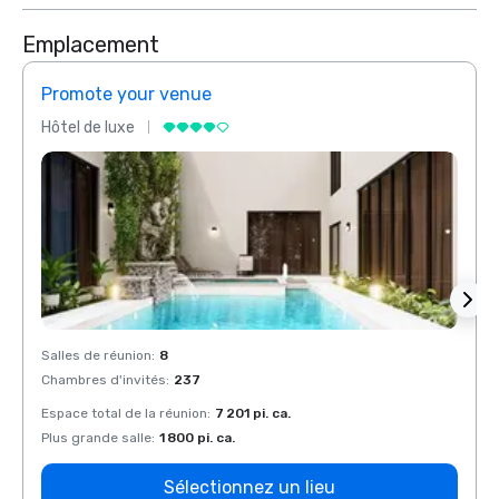
Emplacement
Promote your venue
Prom
Hôtel de luxe
Hôtel
Salles de réunion
:
8
Salles
Chambres d'invités
:
237
Chamb
Espace total de la réunion
:
7 201 pi. ca.
Espace
Plus grande salle
:
1 800 pi. ca.
Plus g
Sélectionnez un lieu