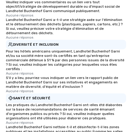
Veuillez indiquer vos commentaires ou un lien vers tout
objectif/stratégie de développement durable ou d'impact social de
Landhotel Buchenhof Garni communiqué publiquement.
Aucune réponse.
Landhotel Buchenhof Garni a-t-il une stratégie axée sur l'élimination
et le détournement des déchets (plastiques, papiers, cartons, etc.) ?
Si oui, veuillez préciser votre stratégie d'élimination et de
détournement des déchets.
Aucune réponse.
DIVERSITÉ ET INCLUSION
Pour les hôtels américains uniquement, Landhotel Buchenhof Garni
et/ou sa société mère sont-ils certifiés en tant qu'entreprise
commerciale détenue à 51 % par des personnes issues de la diversité
? Si oui, veuillez indiquer les catégories pour lesquelles vous êtes
certifiés :
Aucune réponse.
S'il y a lieu, pourriez-vous indiquer un lien vers le rapport public de
Landhotel Buchenhof Garni sur ses initiatives et engagements en
matière de diversité, d'équité et d'inclusion ?
Aucune réponse.
SANTÉ ET SÉCURITÉ
Les pratiques du Landhotel Buchenhof Garni ont-elles été élaborées
sur la base de recommandations de services de santé émanant
d'organismes publics ou privés ? Si oui, veuillez indiquer quelles
organisations ont été utilisées pour élaborer ces pratiques.
Aucune réponse.
Landhotel Buchenhof Garni nettoie-t-il et désinfecte-t-il les zones
publiques et les installations accessibles au public (comme les salles