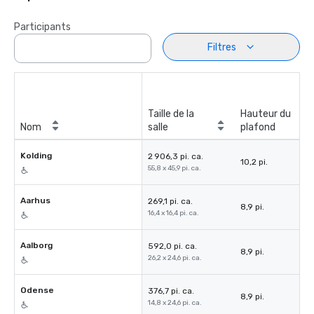
Participants
Filtres
Taille de la
Hauteur du
Nom
salle
plafond
Kolding
2 906,3 pi. ca.
10,2 pi.
55,8 x 45,9 pi. ca.
Aarhus
269,1 pi. ca.
8,9 pi.
16,4 x 16,4 pi. ca.
Aalborg
592,0 pi. ca.
8,9 pi.
26,2 x 24,6 pi. ca.
Odense
376,7 pi. ca.
8,9 pi.
14,8 x 24,6 pi. ca.