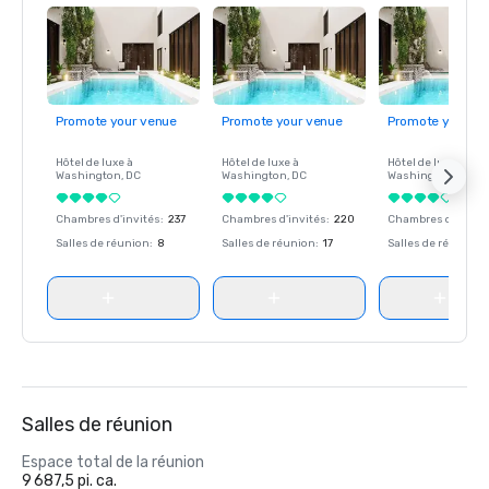
Promote your venue
Promote your venue
Promote your ve
Hôtel de luxe à
Hôtel de luxe à
Hôtel de luxe à
Washington
, DC
Washington
, DC
Washington
, DC
Chambres d'invités
:
237
Chambres d'invités
:
220
Chambres d'invité
Salles de réunion
:
8
Salles de réunion
:
17
Salles de réunion
:
Salles de réunion
Espace total de la réunion
9 687,5 pi. ca.