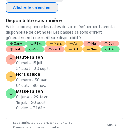
Afficher le calendrier
Disponibilité saisonnière
Faites correspondre les dates de votre événement avec la
disponibilité de cet hôtel. Les basses saisons offrent
généralement une meilleure disponibilité.
Janv.
Févr.
Mars
Avr.
Mai
Juin
Juill.
Août
Sept.
Oct.
Nov.
Déc.
Haute saison
01 mai - 15 juil.
21 août - 30 sept.
Hors saison
01 mars - 30 avr.
01 oct. - 30 nov.
Basse saison
01 janv. - 29 févr.
16 juil. - 20 août
01 déc. - 31 déc.
Les planificateurs qui ont consulté YOTEL
5 lieux
Geneva Lake ont aussi consulté