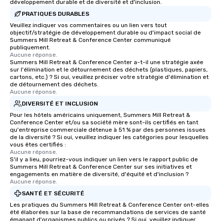
développement durable et de diversité et d'inclusion.
PRATIQUES DURABLES
Veuillez indiquer vos commentaires ou un lien vers tout
objectif/stratégie de développement durable ou d'impact social de
Summers Mill Retreat & Conference Center communiqué
publiquement.
Aucune réponse.
Summers Mill Retreat & Conference Center a-t-il une stratégie axée
sur l'élimination et le détournement des déchets (plastiques, papiers,
cartons, etc.) ? Si oui, veuillez préciser votre stratégie d'élimination et
de détournement des déchets.
Aucune réponse.
DIVERSITÉ ET INCLUSION
Pour les hôtels américains uniquement, Summers Mill Retreat &
Conference Center et/ou sa société mère sont-ils certifiés en tant
qu'entreprise commerciale détenue à 51 % par des personnes issues
de la diversité ? Si oui, veuillez indiquer les catégories pour lesquelles
vous êtes certifiés :
Aucune réponse.
S'il y a lieu, pourriez-vous indiquer un lien vers le rapport public de
Summers Mill Retreat & Conference Center sur ses initiatives et
engagements en matière de diversité, d'équité et d'inclusion ?
Aucune réponse.
SANTÉ ET SÉCURITÉ
Les pratiques du Summers Mill Retreat & Conference Center ont-elles
été élaborées sur la base de recommandations de services de santé
émanant d'organismes publics ou privés ? Si oui, veuillez indiquer