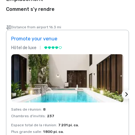
Comment s'y rendre
Distance from airport 16.3 mi
Promote your venue
Prom
Hôtel de luxe
Hôtel
Salles de réunion
:
8
Salles
Chambres d'invités
:
237
Chamb
Espace total de la réunion
:
7 201 pi. ca.
Espace
Plus grande salle
:
1 800 pi. ca.
Plus g