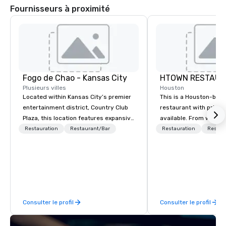
Fournisseurs à proximité
Fogo de Chao - Kansas City
HTOWN RESTAUR
Plusieurs villes
Houston
Located within Kansas City’s premier
This is a Houston-bas
entertainment district, Country Club
restaurant with priva
Plaza, this location features expansive
available. From weddi
dining rooms, private rooms ideal for
corporate events, we 
Restauration
Restaurant/Bar
Restauration
Restau
groups, soaring wine cases, a Bar
events that will amaze
Fogo featuring cocktails and small
We offer event plannin
bites, and impeccable service. Fogo
weddings, social event
allows guests to discover what’s next
parties, corporate part
at every turn with differentiated
cocktail parties, gala
menus for all dayparts including
more. Contact us toda
Consulter le profil
Consulter le profil
lunch, dinner, weekend brunch, group
on your next event. Se
dining, plus full-service catering and
different locations: - G
contactless takeout and delivery
Montrose Area - Downtown - 