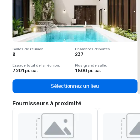
Salles de réunion
:
Chambres d'invités
:
S
8
237
1
Espace total de la réunion
:
Plus grande salle
:
E
7 201 pi. ca.
1 800 pi. ca.
1
Sélectionnez un lieu
Fournisseurs à proximité