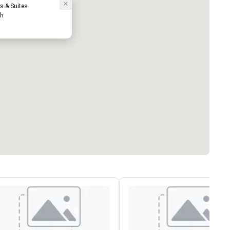
s & Suites
sh