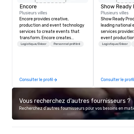
Encore
Show Ready 
Plusieurs villes
Plusieurs villes
Encore provides creative,
Show Ready Produ
production and event technology
leading national
services to create events that
services provider
transform. Encore creates
event production
memorable event experiences
start to finish. O
Logistique/Décor
Personnel préféré
Logistique/Décor
that engage and transform
dedicated to mak
organizations. As the global leader
begin with your v
for event technology and
you and your att
production services, Encore’s
by the experienc
team of creators, innovators and
Consulter le profil
Consulter le profi
experts deliver real results
through strategy and creative,
advanced technology, digital,
Vous recherchez d'autres fournisseurs ?
environmental, staging, and
digital solutions for hybrid, virtual
Recherchez d'autres fournisseurs pour vos besoins en matièr
and in-person events of any type.