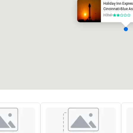
Holiday Inn Expres
Cincinnati-Blue A
Hôtel
•
2 sur 5
alles de réunion
:
Chambres d'invités
:
7
220
space total de la réunion
:
Plus grande salle
:
2 000 pi. ca.
4 100 pi. ca.
Sélectionnez un lieu