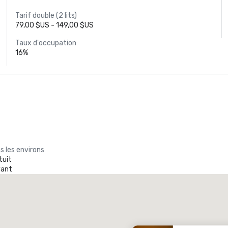
Tarif double (2 lits)
79,00 $US - 149,00 $US
Taux d'occupation
16%
s les environs
tuit
yant
Promote your venue
ôtel de luxe