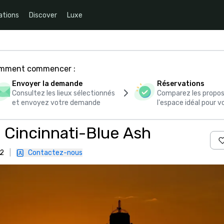
ations
Discover
Luxe
comment commencer :
Envoyer la demande
Réservations
Consultez les lieux sélectionnés
Comparez les propos
et envoyez votre demande
l'espace idéal pour
s Cincinnati-Blue Ash
42
|
Contactez-nous