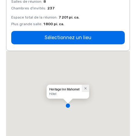
Salles de réunion
:
8
Salles
Chambres d'invités
:
237
Chamb
Espace total de la réunion
:
7 201 pi. ca.
Espace
Plus grande salle
:
1 800 pi. ca.
Plus g
Sélectionnez un lieu
Heritage Inn Mahomet
Hôtel