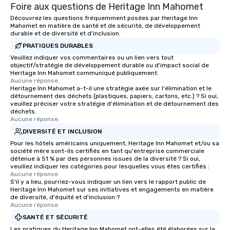
Foire aux questions de Heritage Inn Mahomet
experiences not only provide more
ways to network, but a more convivial
Découvrez les questions fréquemment posées par Heritage Inn
Mahomet en matière de santé et de sécurité, de développement
way to do so. Large Groups Welcome
durable et de diversité et d'inclusion.
Lip Smacking Foodie Tours is ideal for
PRATIQUES DURABLES
groups, small or large. Our
Veuillez indiquer vos commentaires ou un lien vers tout
experiences can accommodate
objectif/stratégie de développement durable ou d'impact social de
groups from as few as 1 to as many
Heritage Inn Mahomet communiqué publiquement.
as 500 guests, making us an ideal
Aucune réponse.
Heritage Inn Mahomet a-t-il une stratégie axée sur l'élimination et le
choice for any corporate group event.
détournement des déchets (plastiques, papiers, cartons, etc.) ? Si oui,
Stress-Free Booking Process Booking
veuillez préciser votre stratégie d'élimination et de détournement des
déchets.
a tour is stress-free and allows you to
Aucune réponse.
enjoy the company of your guests
DIVERSITÉ ET INCLUSION
more easily. You’ll take comfort
Pour les hôtels américains uniquement, Heritage Inn Mahomet et/ou sa
knowing that everything is taken care
société mère sont-ils certifiés en tant qu'entreprise commerciale
of from the moment the tour is
détenue à 51 % par des personnes issues de la diversité ? Si oui,
veuillez indiquer les catégories pour lesquelles vous êtes certifiés :
booked to the minute it concludes.
Aucune réponse.
Since the menu is already set, you
S'il y a lieu, pourriez-vous indiquer un lien vers le rapport public de
have nothing to worry about. Just
Heritage Inn Mahomet sur ses initiatives et engagements en matière
de diversité, d'équité et d'inclusion ?
remember to submit ahead of the tour
Aucune réponse.
date any dietary restrictions and food
SANTÉ ET SÉCURITÉ
allergies for anyone in your group.
Les pratiques du Heritage Inn Mahomet ont-elles été élaborées sur la