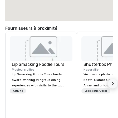
Fournisseurs à proximité
Lip Smacking Foodie Tours
Plusieurs villes
Naperville
Lip Smacking Foodie Tours hosts
We provide photo booth
award-winning VIP group dining
Booth, Glambot, Bulle
experiences with visits to the top
Array, and unique phot
restaurants throughout the United
services for live event
Activité
Logistique/Décor
States. Choose either a daytime
occasions. Photo Boot
activity or evening dine-around where
Chicago IL, Chicago Su
groups are escorted immediately to
Angeles, CA | Milwaukee
the best tables in the house at the
| Las Vegas, NV. We pr