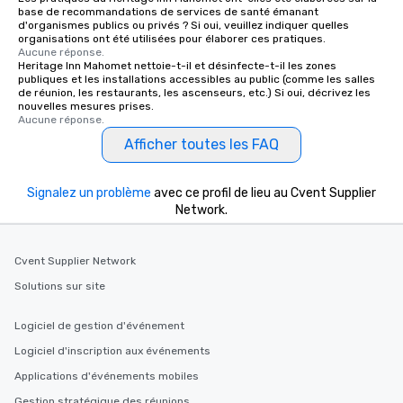
Feel Like a VIP at Each Stop With Lip
base de recommandations de services de santé émanant
Smacking Foodie Tours, you and your
d'organismes publics ou privés ? Si oui, veuillez indiquer quelles
organisations ont été utilisées pour élaborer ces pratiques.
group members never have to worry
Aucune réponse.
about waiting in line to get into a top
Heritage Inn Mahomet nettoie-t-il et désinfecte-t-il les zones
restaurant or being shown to a less
publiques et les installations accessibles au public (comme les salles
de réunion, les restaurants, les ascenseurs, etc.) Si oui, décrivez les
than desirable table. On our tours,
nouvelles mesures prises.
everyone is treated like a VIP with
Aucune réponse.
immediate seating upon arrival.
Afficher toutes les FAQ
What’s more, your group may receive
a special warm welcome personally
from the restaurant chef. Menus can
Signalez un problème
avec ce profil de lieu au Cvent Supplier
Network.
be printed featuring your logo, too,
which can be an added bonus for all
those Instagram moments you share.
Cvent Supplier Network
For added ease, we can even arrange
transportation pick-up and drop-off,
Solutions sur site
as well as an event photographer. And
for groups that desire an extra luxe
Logiciel de gestion d'événement
experience, we can also arrange for
Logiciel d'inscription aux événements
an evening helicopter ride over the
Applications d'événements mobiles
glittering lights of The Strip. A
Memorable Experience for All Lip
Gestion stratégique des réunions