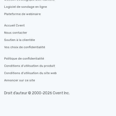
Smacking Foodie Tours offers a way
Logiciel de sondage en ligne
to gather and dine that few have
Plateforme de webinaire
experienced, and all are sure to
remember. Our one-of-a-kind tours
Accueil Cvent
are special, from the first stop to the
last. It’s an experience that attendees
Nous contacter
will reminisce about long after they
Soutien à la clientèle
leave. Location, Location, Location
Vos choix de confidentialité
One of the best reasons to book is the
convenient and efficient way the
Politique de confidentialité
experience is designed. All
restaurants are within an easy
Conditions d’utilisation du produit
walking distance of each other. The
Conditions d’utilisation du site web
short stroll allows your group
Annoncer sur ce site
members a chance to engage in prime
networking opportunities before
heading to the next place on your tour
Droit d’auteur © 2000-2026 Cvent Inc.
itinerary. You Get a Dinner and a Show
Our tours offer an exquisite feast plus
entertainment. All tours include a
knowledgeable, professional guide