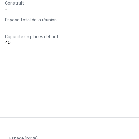
Construit
-
Espace total de la réunion
-
Capacité en places debout
40
Espace (privé)