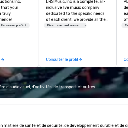
uctions Inc.
DRS Music, Inc is a complete, all-
Pl
 that your
inclusive live music company
de
 truly
dedicated to the specific needs
ea
ience!
of each client. We provide all the
of
music for your celebration. Our 8,
Lo
Personnel préféré
Divertissement sous contrat
Re
11, or even 14-Piece Orchestra will
En
pack your dance floor, and our
No
small ensembles will set the
Mc
perfect mood for your event. Our
Ce
packages include: 1. Designated
se
l
Consulter le profil
Co
MC to handle all
cu
announcements/introductions 2.
an
Free Song Requests 3. DJ for
in
band breaks 4. State of the art
sound system 5. Stage lighting 6.
e d'audiovisuel, d'activités, de transport et autres.
Free, personalized gift for your
guests to sign 7. Customizable
schedule template 8. Complete
peace of mind! Our clients include:
Google, Microsoft, Samsung,
Salesforce, Chrysler, All State,
matière de santé et de sécurité, de développement durable et de dive
Yale, Northwestern, McDonalds,