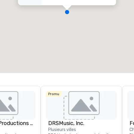
Promu
Audio Visual Productions Inc.
DRSMusic, Inc.
F
Plusieurs villes
Ch