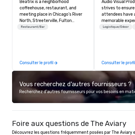
Beatrix is a neighborhood
Audio Visual Prod
coffeehouse, restaurant, and
strives to ensure
meeting place in Chicago’s River
attendees have a
North, Streeterville, Fulton
memorable exper
Market, Loop, and Oak Brook
Restaurant/Bar
Logistique/Décor
neighborhoods. Our semi-private
and private dining spaces are
perfect for your next family-
style brunch, business lunch,
reception or dinner party. The
Consulter le profil
Consulter le profi
menu features healthy meets
delicious options, and is known for
its iconic coffee and bakery
Vous recherchez d'autres fournisseurs ?
counter, including signature
cookies and in-house pastry
Recherchez d'autres fournisseurs pour vos besoins en matièr
favorites. The chef team takes
pride in serving a menu that
caters to all food preferences,
including gluten-free, dairy free,
Foire aux questions de The Aviary
vegetarian and vegan options.
Découvrez les questions fréquemment posées par The Aviary en 