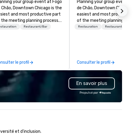
anning your group event at Fogo
Planning your group event at
 Chão, Downtown Chicago is the
de Chão, Downtown Chicago i
siest and most productive part
easiest and most productive 
 the meeting planning process.
of the meeting planning proc
cated in the heart of Chicago’s
Located in the heart of Chica
stauration
Restaurant/Bar
Restauration
Restaurant/Bar
tertainment District River
Entertainment District River
rth and 5 miles from
North and 5 miles from
Cormick Place Convention
McCormick Place Convention
nter, we proudly offer incredible
Center, we proudly offer incre
rvice, world class Brazilian
service, world class Brazilian
nsulter le profil
Consulter le profil
isine, the most flexible meeting
cuisine, the most flexible me
d event spaces and exciting bar
and event spaces and excitin
 the Downtown Chicago Area.
in the Downtown Chicago Are
En savoir plus
Propulsé par
rsité et d'inclusion.