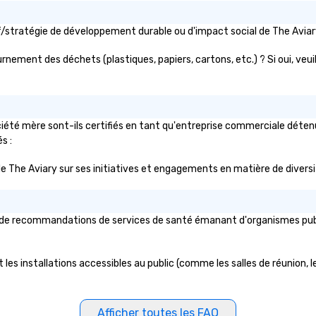
Kraft, Mars, Shell, Chicago Bears,
Chicago Bulls First Band Voted
tif/stratégie de développement durable ou d'impact social de The Av
into the Knot Hall of Fame Best of
the Knot and Best of Wedding
ournement des déchets (plastiques, papiers, cartons, etc.) ? Si oui, ve
Wire for 17+ years Most Charitable
Wedding Vendor in the Nation
été mère sont-ils certifiés en tant qu'entreprise commerciale détenue 
s :
ic de The Aviary sur ses initiatives et engagements en matière de diversi
 de recommandations de services de santé émanant d'organismes publics
les installations accessibles au public (comme les salles de réunion, le
Afficher toutes les FAQ