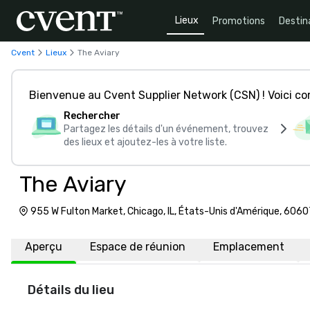
Lieux
Promotions
Destin
Cvent
Lieux
The Aviary
Bienvenue au Cvent Supplier Network (CSN) ! Voici 
Rechercher
Partagez les détails d'un événement, trouvez
des lieux et ajoutez-les à votre liste.
The Aviary
955 W Fulton Market, Chicago, IL, États-Unis d'Amérique, 6060
Aperçu
Espace de réunion
Emplacement
Détails du lieu