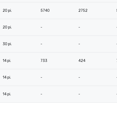
20 pi.
5740
2752
20 pi.
-
-
30 pi.
-
-
14 pi.
733
424
14 pi.
-
-
14 pi.
-
-