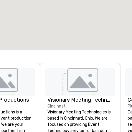
Productions
Visionary Meeting Technologies
Cincinnati
Pl
ctions is a
Visionary Meeting Technologies is
Ca
 event production
based in Cincinnati, Ohio. We are
ba
. We are your
focused on providing Event
se
 partner from
Technology service for ballroom
ye