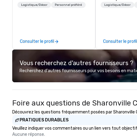
memorable event experiences
start to finish. O
Logistique/Décor
Personnel préféré
Logistique/Décor
that engage and transform
dedicated to mak
organizations. As the global leader
begin with your v
for event technology and
you and your att
production services, Encore’s
by the experienc
team of creators, innovators and
Consulter le profil
Consulter le profi
experts deliver real results
through strategy and creative,
advanced technology, digital,
Vous recherchez d'autres fournisseurs ?
environmental, staging, and
digital solutions for hybrid, virtual
Recherchez d'autres fournisseurs pour vos besoins en matièr
and in-person events of any type.
Foire aux questions de Sharonville
Découvrez les questions fréquemment posées par Sharonville Co
PRATIQUES DURABLES
Veuillez indiquer vos commentaires ou un lien vers tout objec
Aucune réponse.