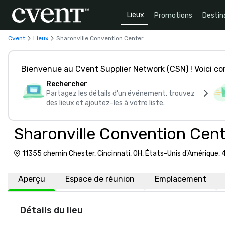
Lieux
Promotions
Destin
Cvent
Lieux
Sharonville Convention Center
Bienvenue au Cvent Supplier Network (CSN) ! Voici 
Rechercher
Partagez les détails d'un événement, trouvez
des lieux et ajoutez-les à votre liste.
Sharonville Convention Cen
11355 chemin Chester, Cincinnati, OH, États-Unis d'Amérique,
Aperçu
Espace de réunion
Emplacement
Détails du lieu