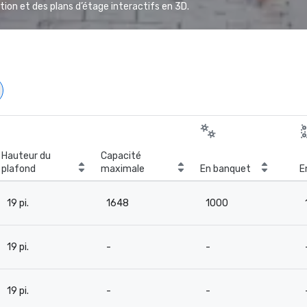
ion et des plans d’étage interactifs en 3D.
Hauteur du
Capacité
plafond
maximale
En banquet
E
19 pi.
1648
1000
19 pi.
-
-
19 pi.
-
-