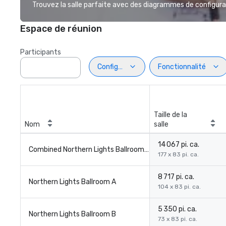
Trouvez la salle parfaite avec des diagrammes de configurat
Espace de réunion
Participants
Configuration
Fonctionnalité
Taille de la
Nom
salle
14 067 pi. ca.
Combined Northern Lights Ballroom A & B
177 x 83 pi. ca.
8 717 pi. ca.
Northern Lights Ballroom A
104 x 83 pi. ca.
5 350 pi. ca.
Northern Lights Ballroom B
73 x 83 pi. ca.