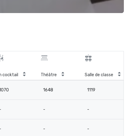
n cocktail
Théâtre
Salle de classe
Car
1070
1648
1119
-
-
-
-
-
-
-
-
-