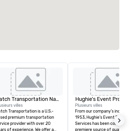
Catch Transportation Nationwide
usieurs villes
Plusieurs villes
tch Transportation is a U.S.-
From our company’s inception
sed premium transportation
1953, Hughie’s Event Product
rvice provider with over 20
Services has been considered
ars of experience. We offer a
premiere source of quality e