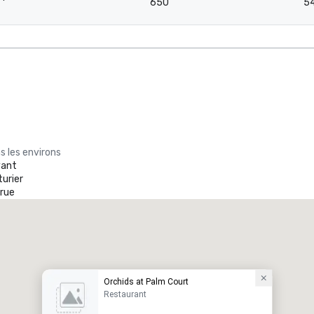
650
5
-
s les environs
yant
turier
 rue
Orchids at Palm Court
Restaurant