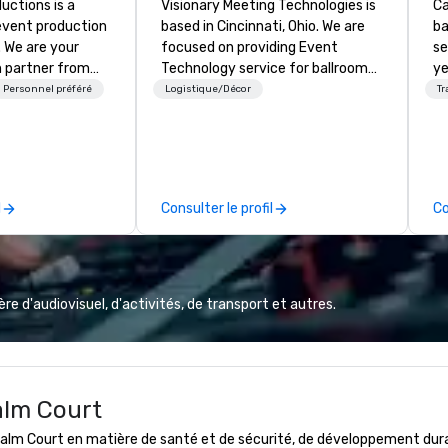
ctions is a
Visionary Meeting Technologies is
Ca
 event production
based in Cincinnati, Ohio. We are
ba
. We are your
focused on providing Event
se
 partner from
Technology service for ballroom
ye
ur team is
events, business conferences,
wi
Personnel préféré
Logistique/Décor
Tr
ing sure we
breakout rooms and more. VMT is
in
ision and leave
able and willing to travel to your
sh
endees inspired
requested destination. The VMT
li
e.
mission is to provide excellence;
fo
not only in providing quality
pr
l
Consulter le profil
Co
products with the latest
gr
technologies, but through
di
providing trusted reliable
an
customer service and
GP
relationships for years to come.
co
e d'audiovisuel, d'activités, de transport et autres.
We
bl
ow
ar
alm Court
yo
us
m Court en matière de santé et de sécurité, de développement durable