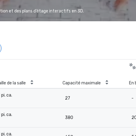
ion et des plans d’étage interactifs en 3D.
ille de la salle
Capacité maximale
En 
 pi. ca.
27
-
-
 pi. ca.
380
2
-
 pi. ca.