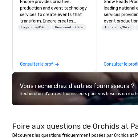
Encore provides creative,
Show Ready Produ
production and event technology
leading national
services to create events that
services provider
transform. Encore creates
event production
memorable event experiences
start to finish. O
Logistique/Décor
Personnel préféré
Logistique/Décor
that engage and transform
dedicated to mak
organizations. As the global leader
begin with your v
for event technology and
you and your att
production services, Encore’s
by the experienc
team of creators, innovators and
Consulter le profil
Consulter le profi
experts deliver real results
through strategy and creative,
advanced technology, digital,
Vous recherchez d'autres fournisseurs ?
environmental, staging, and
digital solutions for hybrid, virtual
Recherchez d'autres fournisseurs pour vos besoins en matièr
and in-person events of any type.
Foire aux questions de Orchids at P
Découvrez les questions fréquemment posées par Orchids at Pal