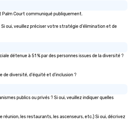
the field and purchasing
equipment as new technolog
s at Palm Court communiqué publiquement.
becomes available.
i oui, veuillez préciser votre stratégie d'élimination et de
iale détenue à 51 % par des personnes issues de la diversité ?
 de diversité, d'équité et d'inclusion ?
mes publics ou privés ? Si oui, veuillez indiquer quelles
 réunion, les restaurants, les ascenseurs, etc.) Si oui, décrivez