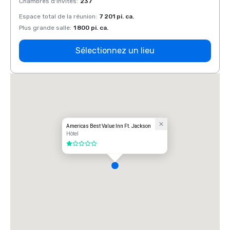
Chambres d'invités
:
237
Chamb
Espace total de la réunion
:
7 201 pi. ca.
Espace
Plus grande salle
:
1 800 pi. ca.
Plus g
Sélectionnez un lieu
Americas Best Value Inn Ft. Jackson
Hôtel
1 sur 5