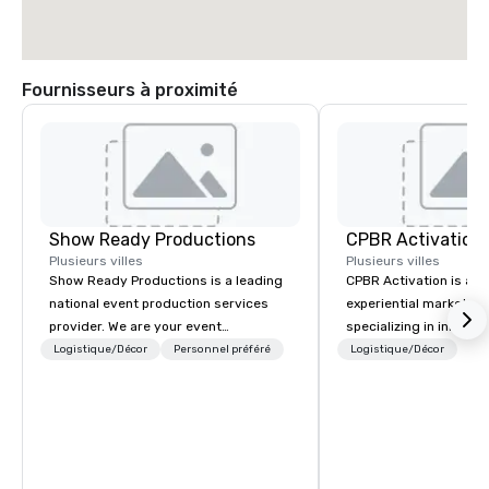
Fournisseurs à proximité
Show Ready Productions
CPBR Activation
Plusieurs villes
Plusieurs villes
Show Ready Productions is a leading
CPBR Activation is a l
national event production services
experiential marketin
provider. We are your event
specializing in innovat
production partner from start to
entertainment and int
Logistique/Décor
Personnel préféré
Logistique/Décor
finish. Our team is dedicated to
activations. We partne
making sure we begin with your vision
corporate and private
and leave you and your attendees
around the globe, cons
inspired by the experience.
delivering immersive 
captivate audiences a
events. From concept to execution,