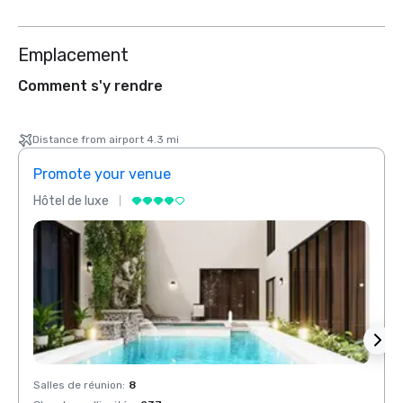
Emplacement
Comment s'y rendre
Distance from airport 4.3 mi
Promote your venue
Prom
Hôtel de luxe
Hôtel
Salles de réunion
:
8
Salles