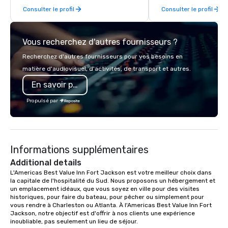
Consulter le profil
Consulter le profil
our team thrives on cr
challenges and is ded
staying ahead of trend
Vous recherchez d'autres fournisseurs ?
engagement technolog
experiences, and cus
Recherchez d'autres fournisseurs pour vos besoins en
moments. Whether it’s 
matière d'audiovisuel, d'activités, de transport et autres.
brand activation, corpo
En savoir plus
private celebration, C
brings a fresh, dynam
Propulsé par
every project. Let us help you create
unforgettable moments
connection, engagemen
impact
Informations supplémentaires
Additional details
L'Americas Best Value Inn Fort Jackson est votre meilleur choix dans 
la capitale de l'hospitalité du Sud. Nous proposons un hébergement et 
un emplacement idéaux, que vous soyez en ville pour des visites 
historiques, pour faire du bateau, pour pêcher ou simplement pour 
vous rendre à Charleston ou Atlanta. À l'Americas Best Value Inn Fort 
Jackson, notre objectif est d'offrir à nos clients une expérience 
inoubliable, pas seulement un lieu de séjour.
