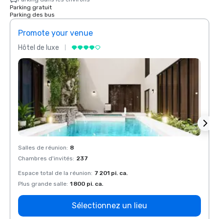
Parking gratuit
Parking des bus
Promote your venue
Prom
Hôtel de luxe
Hôtel
Salles de réunion
:
8
Salles
Chambres d'invités
:
237
Chamb
Espace total de la réunion
:
7 201 pi. ca.
Espace
Plus grande salle
:
1 800 pi. ca.
Plus g
Sélectionnez un lieu