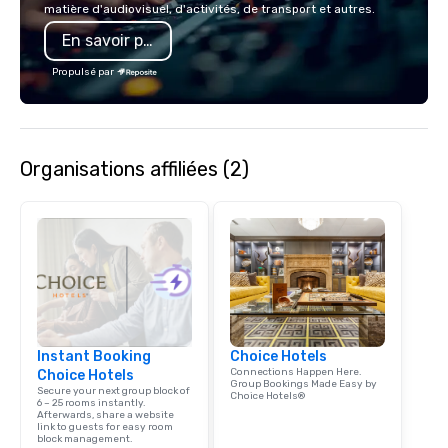
matière d'audiovisuel, d'activités, de transport et autres.
menu features both ch
En savoir plus
charcoal roasted opti
single, double and thr
Propulsé par
towers are also featur
Organisations affiliées (2)
Instant Booking
Choice Hotels
Connections Happen Here.
Choice Hotels
Group Bookings Made Easy by
Secure your next group block of
Choice Hotels®
6 – 25 rooms instantly.
Afterwards, share a website
link to guests for easy room
block management.