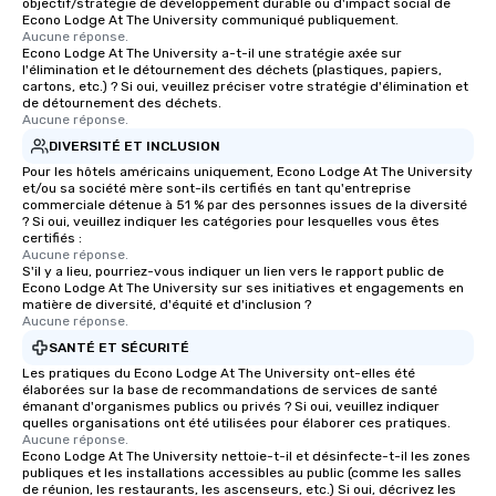
objectif/stratégie de développement durable ou d'impact social de
Econo Lodge At The University communiqué publiquement.
Aucune réponse.
Econo Lodge At The University a-t-il une stratégie axée sur
l'élimination et le détournement des déchets (plastiques, papiers,
cartons, etc.) ? Si oui, veuillez préciser votre stratégie d'élimination et
de détournement des déchets.
Aucune réponse.
DIVERSITÉ ET INCLUSION
Pour les hôtels américains uniquement, Econo Lodge At The University
et/ou sa société mère sont-ils certifiés en tant qu'entreprise
commerciale détenue à 51 % par des personnes issues de la diversité
? Si oui, veuillez indiquer les catégories pour lesquelles vous êtes
certifiés :
Aucune réponse.
S'il y a lieu, pourriez-vous indiquer un lien vers le rapport public de
Econo Lodge At The University sur ses initiatives et engagements en
matière de diversité, d'équité et d'inclusion ?
Aucune réponse.
SANTÉ ET SÉCURITÉ
Les pratiques du Econo Lodge At The University ont-elles été
élaborées sur la base de recommandations de services de santé
émanant d'organismes publics ou privés ? Si oui, veuillez indiquer
quelles organisations ont été utilisées pour élaborer ces pratiques.
Aucune réponse.
Econo Lodge At The University nettoie-t-il et désinfecte-t-il les zones
publiques et les installations accessibles au public (comme les salles
de réunion, les restaurants, les ascenseurs, etc.) Si oui, décrivez les