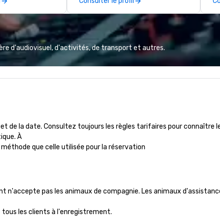
l
Consulter le profil
Co
 for the outdoors
management, and any imaginable
ark of the
specialty talent. A bulk of our new
perience.
clients find us through word of
mouth due to the positive
experiences of our past ESP
e d'audiovisuel, d'activités, de transport et autres.
clients. We hope you enjoy
perusing our work and hope to
connect with you very soon!
 et de la date. Consultez toujours les règles tarifaires pour connaître l
que. À 

e méthode que celle utilisée pour la réservation
nt n'accepte pas les animaux de compagnie. Les animaux d'assistance 
ous les clients à l'enregistrement. 
