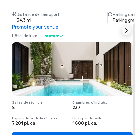
Distance de l'aéroport
Parking dan
34.3 mi
Parking gra
Promote your venue
Hôtel de luxe
H
Salles de réunion
:
Chambres d'invités
:
S
8
237
1
Espace total de la réunion
:
Plus grande salle
:
E
7 201 pi. ca.
1 800 pi. ca.
1