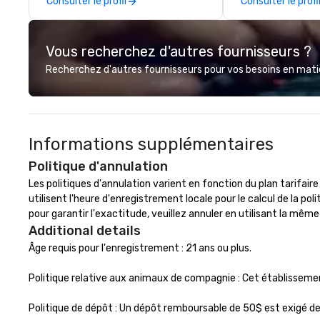
Consulter le profil
Consulter le profi
contracting, and on-site
joyous reverence
management, we treat your
that is the hallm
project as if we were the client.
Mediterranean ex
Vous recherchez d'autres fournisseurs ?
Our personal network of global
suppliers helps us bring your vision
Recherchez d'autres fournisseurs pour vos besoins en matièr
to life. With genuine passion, an
international team, and American
hospitality, we deliver our promise:
your business matters.
Informations supplémentaires
Politique d'annulation
Les politiques d'annulation varient en fonction du plan tarifaire
utilisent l'heure d'enregistrement locale pour le calcul de la politi
pour garantir l'exactitude, veuillez annuler en utilisant la mêm
Additional details
Âge requis pour l'enregistrement : 21 ans ou plus.

Politique relative aux animaux de compagnie : Cet établisseme
Politique de dépôt : Un dépôt remboursable de 50$ est exigé de t