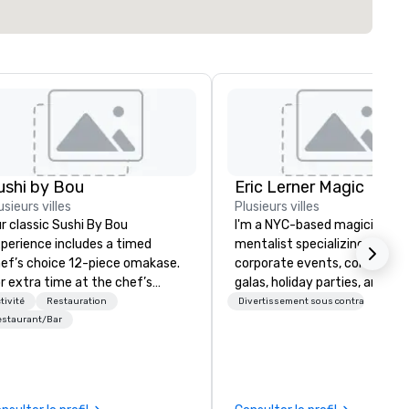
ushi by Bou
Eric Lerner Magic
usieurs villes
Plusieurs villes
r classic Sushi By Bou
I'm a NYC-based magician an
perience includes a timed
mentalist specializing in
ef’s choice 12-piece omakase.
corporate events, conferenc
r extra time at the chef’s
galas, holiday parties, and pr
unter, and additional pieces,
launches. I do close-up magic
tivité
Restauration
Divertissement sous contrat
grade to our Bougie option.
stage shows, or both, depend
estaurant/Bar
me early, and stay late, to
on what your event calls for. What
joy our craft cocktails,
planners tell me they notice
ported sake selection, and
most: I fit. I mingle with gues
gh-energy vibes.
the way a good colleague wou