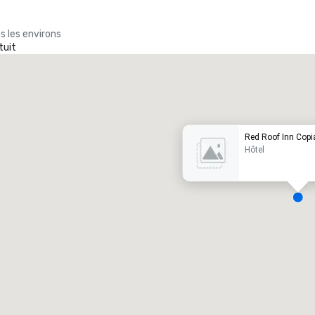
s les environs
tuit
Promote your venue
ôtel de luxe
Red Roof Inn Cop
Hôtel
alles de réunion
:
Chambres d'invités
:
7
220
space total de la réunion
:
Plus grande salle
:
2 000 pi. ca.
4 100 pi. ca.