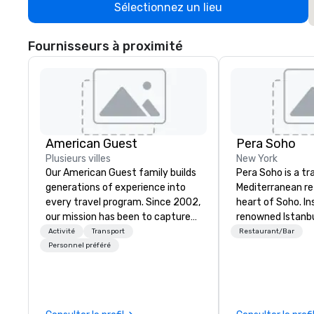
Sélectionnez un lieu
Fournisseurs à proximité
American Guest
Pera Soho
Plusieurs villes
New York
Our American Guest family builds
Pera Soho is a t
generations of experience into
Mediterranean re
every travel program. Since 2002,
heart of Soho. In
our mission has been to capture
renowned Istanb
the imagination of your corporate
where cuisine, art
Activité
Transport
Restaurant/Bar
guests with tailored incentives,
nightlife and th
Personnel préféré
events, meetings, and VIP travel
converge, Pera 
experiences throughout the USA
with an environm
and beyond. From initial contact,
simultaneously w
through planning, sourcing,
Indulge in the cu