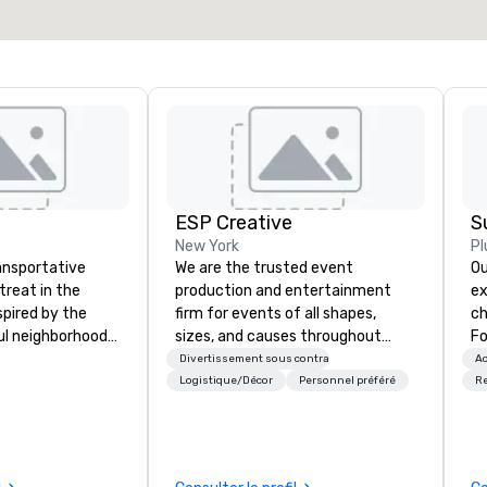
Sélectionnez un lieu
ESP Creative
S
New York
Pl
ransportative
We are the trusted event
Ou
treat in the
production and entertainment
ex
spired by the
firm for events of all shapes,
ch
ul neighborhood
sizes, and causes throughout
Fo
, culture,
NYC, NY, CT, and across the globe.
co
Divertissement sous contrat
Ac
e cosmopolitan
Our team of producers, designers,
up
Logistique/Décor
Personnel préféré
R
SoHo seduces
and entertainers concept, design,
Co
ent that is
and build unparalleled event
en
arm and vibrant.
experiences. We provide sound,
im
isine and the
lighting, staging, décor, event
hi