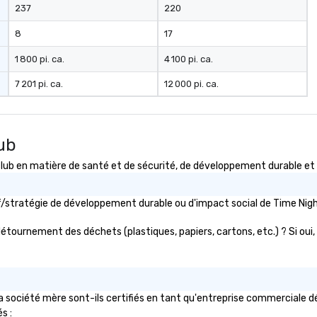
237
220
8
17
1 800 pi. ca.
4 100 pi. ca.
7 201 pi. ca.
12 000 pi. ca.
ub
 en matière de santé et de sécurité, de développement durable et de
tif/stratégie de développement durable ou d'impact social de Time N
détournement des déchets (plastiques, papiers, cartons, etc.) ? Si oui, 
société mère sont-ils certifiés en tant qu'entreprise commerciale déte
s :