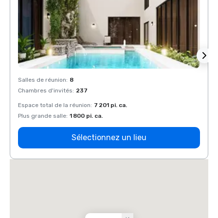
Salles de réunion
:
8
Salles
Chambres d'invités
:
237
Chamb
Espace total de la réunion
:
7 201 pi. ca.
Espace
Plus grande salle
:
1 800 pi. ca.
Plus g
Sélectionnez un lieu