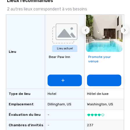
Lieux recommandés
2 autres lieux correspondent à vos besoins
Lieu actuel
Lieu
Bear Paw Inn
Promote your
venue
Type de lieu
Hotel
Hôtel de luxe
Emplacement
Dillingham
, US
Washington
, US
Évaluation du lieu
-
Chambres d'invités
-
237