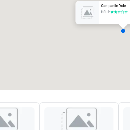
Campanile Dole
Hôtel
•
2 sur 5
alles de réunion
:
Chambres d'invités
:
7
220
space total de la réunion
:
Plus grande salle
:
2 000 pi. ca.
4 100 pi. ca.
Sélectionnez un lieu