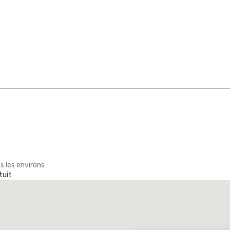
s les environs
tuit
Promote your venue
ôtel de luxe