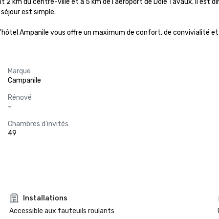
2 km du centre-ville et à 5 km de l'aéroport de Dole Tavaux. Il est d
éjour est simple. 

 l'hôtel Ampanile vous offre un maximum de confort, de convivialité e
Marque
Campanile
Rénové
-
Chambres d'invités
49
Installations
Accessible aux fauteuils roulants