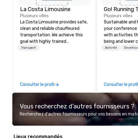
La Costa Limousine
Go! Running 
Plusieurs villes
Plusieurs villes
La Costa Limousine provides safe,
Sustainable and 
clean and reliable chauffeured
your conference
transportation. We achieve this
with activities t
goal with highly trained
being and lower c
chauffeurs, the newest vehicles
Explore the world
Transport
Activité
Divertis
available and a commitment to
expert local runn
Five Star service. The difference
between La Costa Limousine and
other companies can be explained
using one word – quality. From our
Consulter le profil
Consulter le profi
perfectly maintained fleet of late
model luxury vehicles to the
highly experienced and
Vous recherchez d'autres fournisseurs ?
professional team of chauffeurs
and support staff; you will know
Recherchez d'autres fournisseurs pour vos besoins en matièr
quality when you travel with La
Costa Limousine.
Lieux recommandés