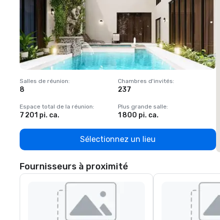
Salles de réunion
:
Chambres d'invités
:
S
8
237
1
Espace total de la réunion
:
Plus grande salle
:
E
7 201 pi. ca.
1 800 pi. ca.
1
Sélectionnez un lieu
Fournisseurs à proximité