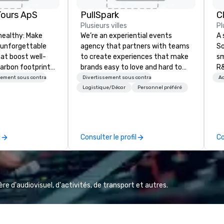
Tours ApS
PullSpark
C
Plusieurs villes
Pl
healthy: Make
We’re an experiential events
A 
 unforgettable
agency that partners with teams
So
hat boost well-
to create experiences that make
sm
arbon footprints.
brands easy to love and hard to
R&
 on the run with
forget. Most companies already
th
sement sous contrat
Divertissement sous contrat
Ac
ing guides.
know what makes them easy to
saxoph
Logistique/Décor
Personnel préféré
love; we help teams design
la
moments that truly stick backed
to
by our trademarked neuroscience
ap
tool, Nistinct.
ev
l
Consulter le profil
Co
fo
al
eq
mi
ne
e d'audiovisuel, d'activités, de transport et autres.
TH
WO
we