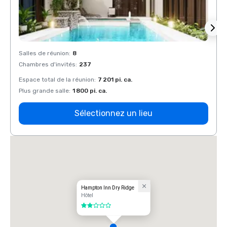
Salles de réunion
:
8
Salles
Chambres d'invités
:
237
Chamb
Espace total de la réunion
:
7 201 pi. ca.
Espace
Plus grande salle
:
1 800 pi. ca.
Plus g
Sélectionnez un lieu
Hampton Inn Dry Ridge
Hôtel
2 sur 5