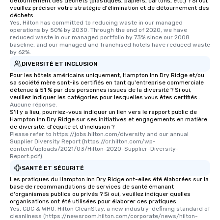
détournement des déchets (plastiques, papiers, cartons, etc.) ? Si oui,
veuillez préciser votre stratégie d'élimination et de détournement des
déchets.
Yes, Hilton has committed to reducing waste in our managed 
operations by 50% by 2030. Through the end of 2020, we have 
reduced waste in our managed portfolio by 73% since our 2008 
baseline, and our managed and franchised hotels have reduced waste 
by 62%.
DIVERSITÉ ET INCLUSION
Pour les hôtels américains uniquement, Hampton Inn Dry Ridge et/ou
sa société mère sont-ils certifiés en tant qu'entreprise commerciale
détenue à 51 % par des personnes issues de la diversité ? Si oui,
veuillez indiquer les catégories pour lesquelles vous êtes certifiés :
Aucune réponse.
S'il y a lieu, pourriez-vous indiquer un lien vers le rapport public de
Hampton Inn Dry Ridge sur ses initiatives et engagements en matière
de diversité, d'équité et d'inclusion ?
Please refer to https://jobs.hilton.com/diversity and our annual 
Supplier Diversity Report (https://cr.hilton.com/wp-
content/uploads/2021/03/Hilton-2020-Supplier-Diversity-
Report.pdf).
SANTÉ ET SÉCURITÉ
Les pratiques du Hampton Inn Dry Ridge ont-elles été élaborées sur la
base de recommandations de services de santé émanant
d'organismes publics ou privés ? Si oui, veuillez indiquer quelles
organisations ont été utilisées pour élaborer ces pratiques.
Yes, CDC & WHO. Hilton CleanStay, a new industry-defining standard of 
cleanliness (https://newsroom.hilton.com/corporate/news/hilton-