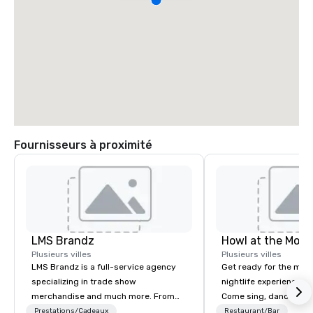
Fournisseurs à proximité
LMS Brandz
Howl at the Moon
Plusieurs villes
Plusieurs villes
LMS Brandz is a full-service agency
Get ready for the mos
specializing in trade show
nightlife experience in
merchandise and much more. From
Come sing, dance and 
booth giveaways and branded apparel
most versatile and ta
Prestations/Cadeaux
Restaurant/Bar