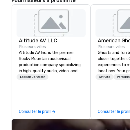
Fournisseurs à proximité
Altitude AV LLC
American Gho
Plusieurs villes
Plusieurs villes
Altitude AV Inc. is the premier
Ghosts and fun b
Rocky Mountain audiovisual
closer together. Guided
production company specializing
experiences to m
in high-quality audio, video, and
locations. Your gr
event technology solutions. For
treated to a gho
Logistique/Décor
Activité
Personne
over 10 years, we have partnered
during a 90-120 
with leading resort properties in
tour, 3-hour bus 
Vail, Aspen, and Beaver Creek
a custom experi
Resort, expertly managing
and alcohol optio
mountain logistics with reliability.
oriented experience 
Consulter le profil
Consulter le profi
We provide top-tier equipment,
team has been on
seamless execution, and expert
but this time th
on-site support to ensure
to find something