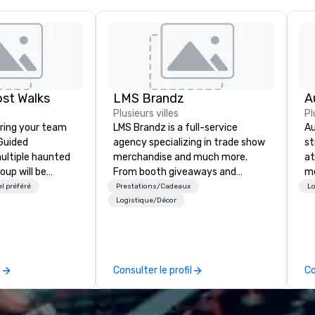
st Walks
LMS Brandz
Plusieurs villes
Pl
ring your team
LMS Brandz is a full-service
Au
agency specializing in trade show
st
ultiple haunted
merchandise and much more.
at
oup will be
From booth giveaways and
me
stly experience
branded apparel to executive
l préféré
Prestations/Cadeaux
Lo
minute walking
gifting, displays, banners, signage,
Logistique/Décor
excursion, or pick
fulfillment, logistics, shipping,
ence with food
along with e-commerce solutions
ns or a family-
we handle it all. While there are
as well. Your
many promotional companies to
l
Consulter le profil
Co
 outings before,
choose from, our 20+ years of
ey've asked you
industry experience and
 different and
commitment to exceptional