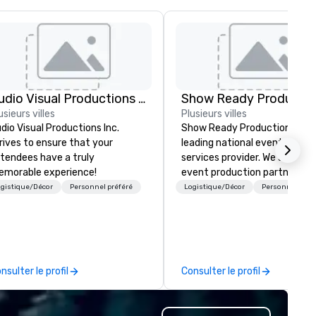
Audio Visual Productions Inc.
Show Ready Productio
usieurs villes
Plusieurs villes
dio Visual Productions Inc.
Show Ready Productions is a
rives to ensure that your
leading national event produ
tendees have a truly
services provider. We are your
morable experience!
event production partner fr
start to finish. Our team is
gistique/Décor
Personnel préféré
Logistique/Décor
Personnel préf
dedicated to making sure we
begin with your vision and le
you and your attendees inspi
by the experience.
nsulter le profil
Consulter le profil