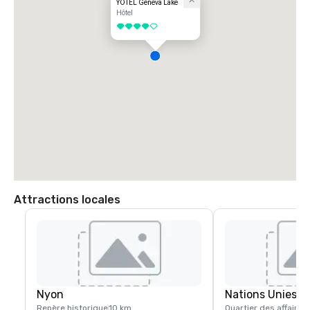
YOTEL Geneva Lake
Hôtel
4 sur 5
Attractions locales
Nyon
Nations Unies
Repère historique
10 km
Quartier des affaires