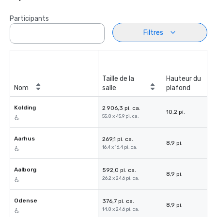
Participants
Filtres
Taille de la
Hauteur du
Nom
salle
plafond
Kolding
2 906,3 pi. ca.
10,2 pi.
55,8 x 45,9 pi. ca.
Aarhus
269,1 pi. ca.
8,9 pi.
16,4 x 16,4 pi. ca.
Aalborg
592,0 pi. ca.
8,9 pi.
26,2 x 24,6 pi. ca.
Odense
376,7 pi. ca.
8,9 pi.
14,8 x 24,6 pi. ca.