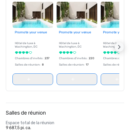
Promote your venue
Promote your venue
Promote your ve
Hôtel de luxe à
Hôtel de luxe à
Hôtel de luxe à
Washington
, DC
Washington
, DC
Washington
, DC
Chambres d'invités
:
237
Chambres d'invités
:
220
Chambres d'invité
Salles de réunion
:
8
Salles de réunion
:
17
Salles de réunion
:
Salles de réunion
Espace total de la réunion
9 687,5 pi. ca.