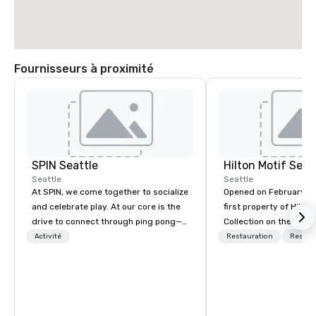
Fournisseurs à proximité
SPIN Seattle
Hilton Motif Seat
Seattle
Seattle
At SPIN, we come together to socialize
Opened on February 14,
and celebrate play. At our core is the
first property of Hilto
drive to connect through ping pong—a
Collection on the West
game that transcends age, gender,
in the historic Bellto
Activité
Restauration
Restau
ethnicity, and all physical boundaries.
the hotel was designed
We are the original ping pong social
the area's rich musical
club, your offline social network, a
legacy into a modern h
place to call home. We welcome
development. The hotel occupies the
diversity and embrace the
first 10 floors of the 4