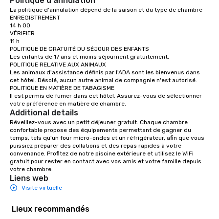
Politique d'annulation
La politique d'annulation dépend de la saison et du type de chambre

ENREGISTREMENT

14 h 00

VÉRIFIER

11 h

POLITIQUE DE GRATUITÉ DU SÉJOUR DES ENFANTS

Les enfants de 17 ans et moins séjournent gratuitement.

POLITIQUE RELATIVE AUX ANIMAUX

Les animaux d'assistance définis par l'ADA sont les bienvenus dans 
cet hôtel. Désolé, aucun autre animal de compagnie n'est autorisé.

POLITIQUE EN MATIÈRE DE TABAGISME

Il est permis de fumer dans cet hôtel. Assurez-vous de sélectionner 
votre préférence en matière de chambre.
Additional details
Réveillez-vous avec un petit déjeuner gratuit. Chaque chambre 
confortable propose des équipements permettant de gagner du 
temps, tels qu'un four micro-ondes et un réfrigérateur, afin que vous 
puissiez préparer des collations et des repas rapides à votre 
convenance. Profitez de notre piscine extérieure et utilisez le WiFi 
gratuit pour rester en contact avec vos amis et votre famille depuis 
votre chambre.
Liens web
Visite virtuelle
Lieux recommandés