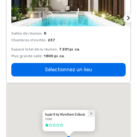
Salles de réunion
:
8
Salles
Chambres d'invités
:
237
Chamb
Espace total de la réunion
:
7 201 pi. ca.
Espace
Plus grande salle
:
1 800 pi. ca.
Plus g
Sélectionnez un lieu
Super 8 by Wyndham Eufaula
Hôtel
1 sur 5