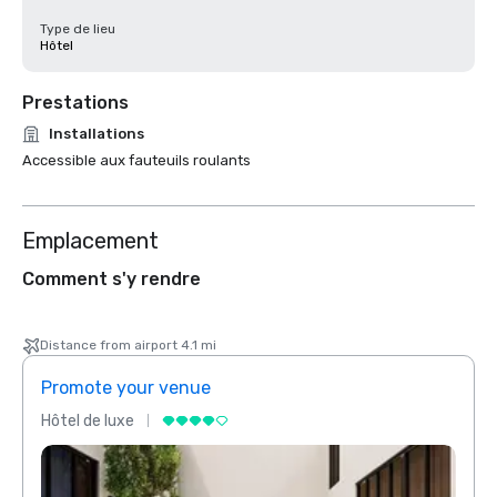
Type de lieu
Hôtel
Prestations
Installations
Accessible aux fauteuils roulants
Emplacement
Comment s'y rendre
Distance from airport 4.1 mi
Promote your venue
Prom
Hôtel de luxe
Hôtel