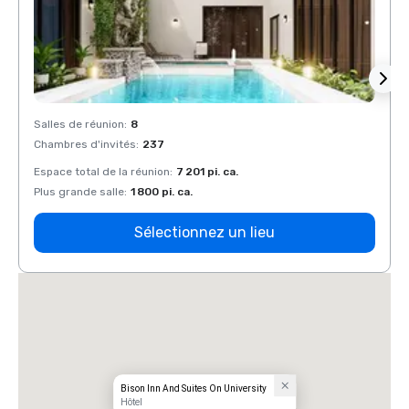
Salles de réunion
:
8
Salles
Chambres d'invités
:
237
Chamb
Espace total de la réunion
:
7 201 pi. ca.
Espace
Plus grande salle
:
1 800 pi. ca.
Plus g
Sélectionnez un lieu
Bison Inn And Suites On University
Hôtel