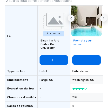
short, we want you to have a good
2 autres lieux correspondent à vos besoins
time throughout! Team Building
Activities and Conferences are our
specialty! Our trivia events are an
easy (and “non-cringey”) way for
attendees to connect quickly —
especially those, for virtual events, at
Lieu actuel
different locations! These quick
Lieu
connections create a friendly,
Bison Inn And
Promote your
Suites On
venue
collaborative environment and boost
University
communication beyond the event
itself.
Type de lieu
Hotel
Hôtel de luxe
Emplacement
Fargo
, US
Washington
, US
Évaluation du lieu
-
Chambres d'invités
-
237
Salles de réunion
-
8