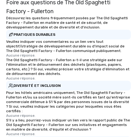
Foire aux questions de The Old Spaghetti
lone wolf, with a group of friends- or
initiatives, and more.
with a partner for a romantic date
Factory - Fullerton
night.
Découvrez les questions fréquemment posées par The Old Spaghetti
Factory - Fullerton en matière de santé et de sécurité, de
développement durable et de diversité et d'inclusion.
PRATIQUES DURABLES
Veuillez indiquer vos commentaires ou un lien vers tout
objectif/stratégie de développement durable ou d'impact social de
The Old Spaghetti Factory - Fullerton communiqué publiquement.
Aucune réponse.
The Old Spaghetti Factory - Fullerton a-t-il une stratégie axée sur
l'élimination et le détournement des déchets (plastiques, papiers,
cartons, etc.) ? Si oui, veuillez préciser votre stratégie d'élimination et
de détournement des déchets.
Aucune réponse.
DIVERSITÉ ET INCLUSION
Pour les hôtels américains uniquement, The Old Spaghetti Factory -
Fullerton et/ou sa société mère sont-ils certifiés en tant qu'entreprise
commerciale détenue à 51 % par des personnes issues de la diversité
? Si oui, veuillez indiquer les catégories pour lesquelles vous êtes
certifiés :
Aucune réponse.
S'il y a lieu, pourriez-vous indiquer un lien vers le rapport public de The
Old Spaghetti Factory - Fullerton sur ses initiatives et engagements
en matière de diversité, d'équité et d'inclusion ?
Aucune réponse.