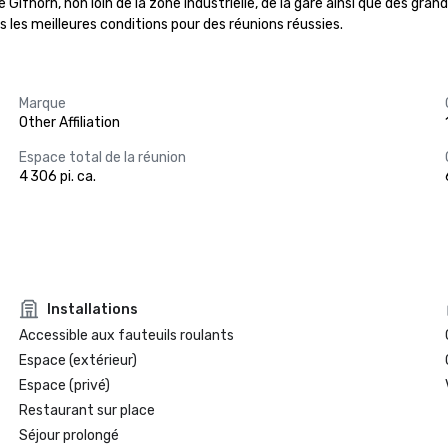
de Gifhorn, non loin de la zone industrielle, de la gare ainsi que des gr
es meilleures conditions pour des réunions réussies.
Marque
Other Affiliation
Espace total de la réunion
4 306 pi. ca.
Installations
Accessible aux fauteuils roulants
Espace (extérieur)
Espace (privé)
Restaurant sur place
Séjour prolongé