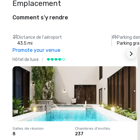
Emplacement
Comment s'y rendre
Distance de l'aéroport
Parking dan
43.5 mi
Parking gra
Promote your venue
Hôtel de luxe
H
Salles de réunion
:
Chambres d'invités
:
S
8
237
1