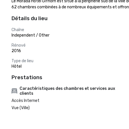
Le Morada Hotel Gifhorn est situé à la périphérie sud de la ville 
62 chambres combinées à de nombreux équipements et offrons l
Détails du lieu
Chaîne
Independent / Other
Rénové
2016
Type de lieu
Hôtel
Prestations
Caractéristiques des chambres et services aux
clients
Accès Internet
Vue (Ville)