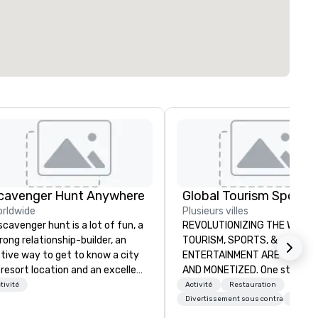
cavenger Hunt Anywhere
rldwide
Plusieurs villes
scavenger hunt is a lot of fun, a
REVOLUTIONIZING THE WAY
rong relationship-builder, an
TOURISM, SPORTS, &
tive way to get to know a city
ENTERTAINMENT ARE MARKETED
 resort location and an excellent
AND MONETIZED. One stop shop
am building activity for your
for all of your sports tickets 
tivité
Activité
Restauration
xt event. Of particular
United States. NFL, NBA, NHL,
Divertissement sous contrat
+4
levance to corporate groups,
MLS, Formula1, etc.