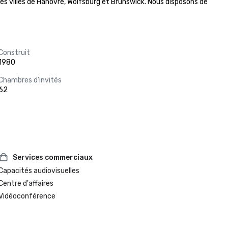
andes villes de Hanovre, Wolfsburg et Brunswick. Nous disposons de 
Construit
1980
Chambres d'invités
62
Services commerciaux
Capacités audiovisuelles
Centre d'affaires
Vidéoconférence