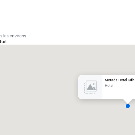
s les environs
tuit
Promote your venue
ôtel de luxe
Morada Hotel Gifh
Hôtel
alles de réunion
:
Chambres d'invités
:
7
220