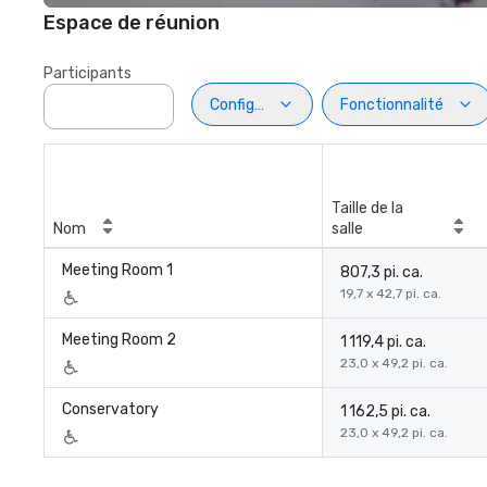
Espace de réunion
Participants
Configuration
Fonctionnalité
Taille de la
Nom
salle
Meeting Room 1
807,3 pi. ca.
19,7 x 42,7 pi. ca.
Meeting Room 2
1 119,4 pi. ca.
23,0 x 49,2 pi. ca.
Conservatory
1 162,5 pi. ca.
23,0 x 49,2 pi. ca.