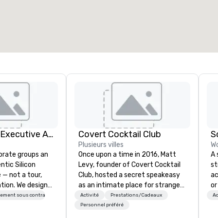
space total de la réunion
:
Plus grande salle
:
2 000 pi. ca.
4 100 pi. ca.
Sélectionnez un lieu
Silicon Valley Executive Academy
Covert Cocktail Club
S
Plusieurs villes
Wo
orate groups an
Once upon a time in 2016, Matt
A 
ntic Silicon
Levy, founder of Covert Cocktail
st
 — not a tour,
Club, hosted a secret speakeasy
ac
tion. We design
as an intimate place for strangers
or
ustom executive
to gather in his home. The only
te
sement sous contrat
Activité
Prestations/Cadeaux
Ac
 learning
way to find out about it was via
ne
Personnel préféré
tion workshops,
word of mouth. No address was
re