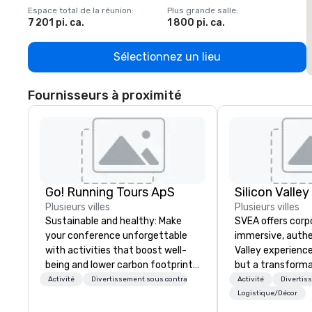
Espace total de la réunion
:
Plus grande salle
:
E
7 201 pi. ca.
1 800 pi. ca.
1
Sélectionnez un lieu
Fournisseurs à proximité
Go! Running Tours ApS
Plusieurs villes
Plusieurs villes
Sustainable and healthy: Make
SVEA offers corp
your conference unforgettable
immersive, authe
with activities that boost well-
Valley experience
being and lower carbon footprints.
but a transforma
Explore the world on the run with
and facilitate c
Activité
Divertissement sous contrat
Activité
Divertis
expert local running guides.
innovation tours,
Logistique/Décor
sessions, innova