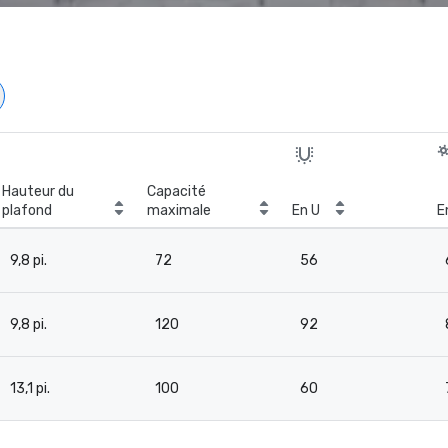
Hauteur du
Capacité
plafond
maximale
En U
E
9,8 pi.
72
56
9,8 pi.
120
92
13,1 pi.
100
60