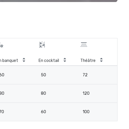
n banquet
En cocktail
Théâtre
Sal
60
50
72
4
80
80
120
8
70
60
100
6