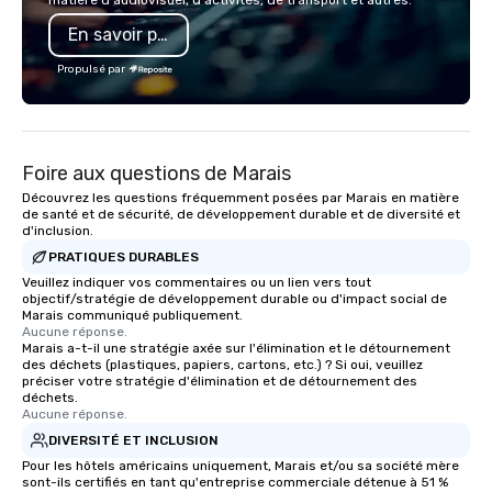
matière d'audiovisuel, d'activités, de transport et autres.
also a certified WOSB.
extraordinary. With us, your event isn't
En savoir plus
just an event; it's an 
experience.
Propulsé par
Foire aux questions de Marais
Découvrez les questions fréquemment posées par Marais en matière
de santé et de sécurité, de développement durable et de diversité et
d'inclusion.
PRATIQUES DURABLES
Veuillez indiquer vos commentaires ou un lien vers tout
objectif/stratégie de développement durable ou d'impact social de
Marais communiqué publiquement.
Aucune réponse.
Marais a-t-il une stratégie axée sur l'élimination et le détournement
des déchets (plastiques, papiers, cartons, etc.) ? Si oui, veuillez
préciser votre stratégie d'élimination et de détournement des
déchets.
Aucune réponse.
DIVERSITÉ ET INCLUSION
Pour les hôtels américains uniquement, Marais et/ou sa société mère
sont-ils certifiés en tant qu'entreprise commerciale détenue à 51 %