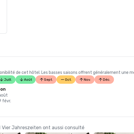
ibilité de cet hôtel. Les basses saisons offrent généralement une meil
Juill.
Août
Sept.
Oct.
Nov.
Déc.
son
 août
9 févr.
l Vier Jahreszeiten ont aussi consulté