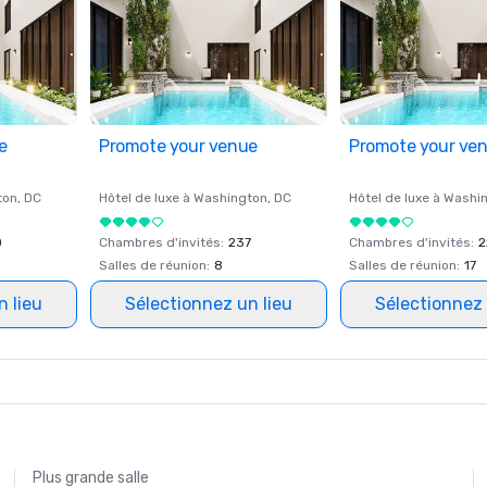
e
Promote your venue
Promote your ve
ton
, DC
Hôtel de luxe à
Washington
, DC
Hôtel de luxe à
Washi
0
Chambres d'invités
:
237
Chambres d'invités
:
2
Salles de réunion
:
8
Salles de réunion
:
17
n lieu
Sélectionnez un lieu
Sélectionnez 
Plus grande salle