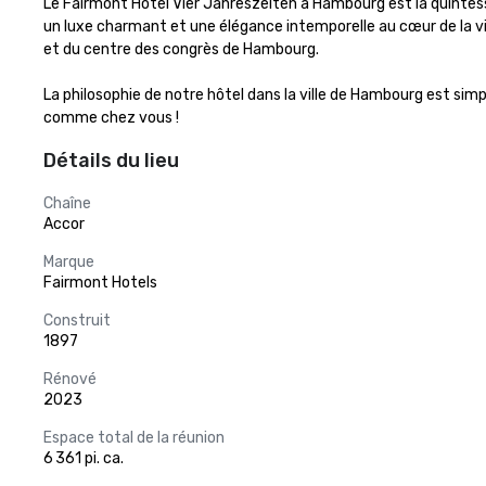
Le Fairmont Hotel Vier Jahreszeiten à Hambourg est la quintesse
un luxe charmant et une élégance intemporelle au cœur de la vil
et du centre des congrès de Hambourg.

La philosophie de notre hôtel dans la ville de Hambourg est simpl
comme chez vous !
Détails du lieu
Chaîne
Accor
Marque
Fairmont Hotels
Construit
1897
Rénové
2023
Espace total de la réunion
6 361 pi. ca.