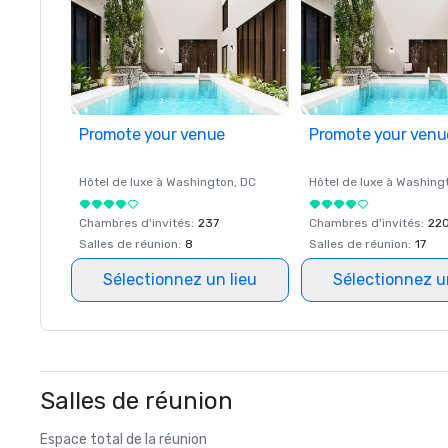
Promote your venue
Promote your venu
Hôtel de luxe à
Washington
, DC
Hôtel de luxe à
Washing
Chambres d'invités
:
237
Chambres d'invités
:
22
Salles de réunion
:
8
Salles de réunion
:
17
Sélectionnez un lieu
Sélectionnez u
Salles de réunion
Espace total de la réunion