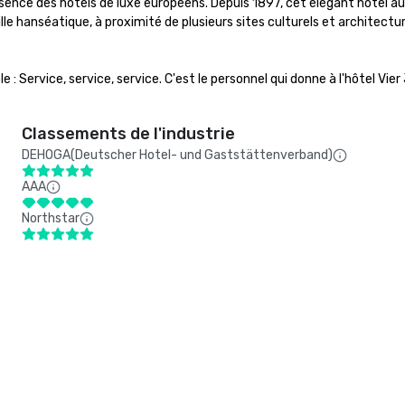
nce des hôtels de luxe européens. Depuis 1897, cet élégant hôtel au b
le hanséatique, à proximité de plusieurs sites culturels et architect
e : Service, service, service. C'est le personnel qui donne à l'hôtel Vi
Classements de l'industrie
DEHOGA(Deutscher Hotel- und Gaststättenverband)
AAA
Northstar