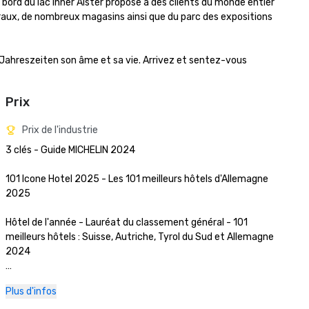
ord du lac Inner Alster propose à des clients du monde entier 
uraux, de nombreux magasins ainsi que du parc des expositions 
er Jahreszeiten son âme et sa vie. Arrivez et sentez-vous 
Prix
Prix de l'industrie
3 clés - Guide MICHELIN 2024

101 Icone Hotel 2025 - Les 101 meilleurs hôtels d'Allemagne 
2025

Hôtel de l'année - Lauréat du classement général - 101 
meilleurs hôtels : Suisse, Autriche, Tyrol du Sud et Allemagne 
2024

La Liste 2023 - Le meilleur hôtel d'Allemagne

Plus d'infos