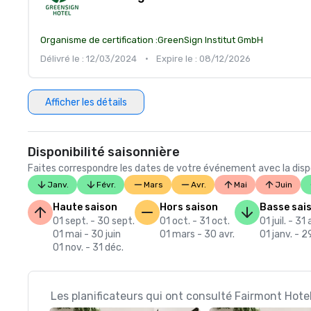
Organisme de certification :
GreenSign Institut GmbH
Délivré le : 12/03/2024
•
Expire le : 08/12/2026
Afficher les détails
Disponibilité saisonnière
Faites correspondre les dates de votre événement avec la dispon
Janv.
Févr.
Mars
Avr.
Mai
Juin
Haute saison
Hors saison
Basse sai
01 sept. - 30 sept.
01 oct. - 31 oct.
01 juil. - 31
01 mai - 30 juin
01 mars - 30 avr.
01 janv. - 2
01 nov. - 31 déc.
Les planificateurs qui ont consulté Fairmont Hote