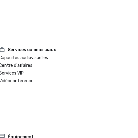
Connoisseur Circle 2024 - 1ère place dans la catégorie hôtel 
urbain

Services commerciaux
Capacités audiovisuelles
Centre d'affaires
Services VIP
Vidéoconférence
Équipement