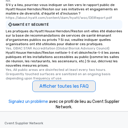
NA
S'il y a lieu, pourriez-vous indiquer un lien vers le rapport public de
Hyatt House Herndon/Reston sur ses initiatives et engagements en
matière de diversité, d'équité et d'inclusion ?
https://about.hyatt.com/content/dam/hyatt/woc/DEIReport.pdf
SANTÉ ET SÉCURITÉ
Les pratiques du Hyatt House Herndon/Reston ont-elles été élaborées
sur la base de recommandations de services de santé émanant
d'organismes publics ou privés ? Si oui, veuillez indiquer quelles
organisations ont été utilisées pour élaborer ces pratiques.
Yes, GBAC STAR Accreditation (Global Biorisk Advisory Council)
Hyatt House Herndon/Reston nettoie-t-il et désinfecte-t-il les zones
publiques et les installations accessibles au public (comme les salles
de réunion, les restaurants, les ascenseurs, etc.) Si oui, décrivez les
nouvelles mesures prises.
Yes, All public areas are disinfected at least every two hours. 
Grequently touched surfaces are sanitized on an ongoing basis 
depending upon frequency of use.
Afficher toutes les FAQ
Signalez un problème
avec ce profil de lieu au Cvent Supplier
Network.
Cvent Supplier Network