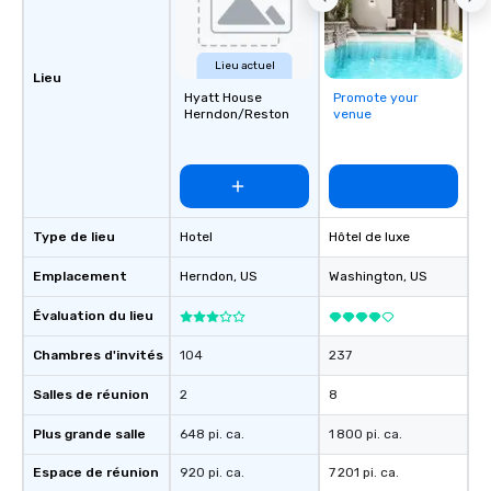
Lieu actuel
Lieu
Hyatt House
Promote your
Herndon/Reston
venue
Type de lieu
Hotel
Hôtel de luxe
Emplacement
Herndon
, US
Washington
, US
Évaluation du lieu
Chambres d'invités
104
237
Salles de réunion
2
8
Plus grande salle
648 pi. ca.
1 800 pi. ca.
Espace de réunion
920 pi. ca.
7 201 pi. ca.