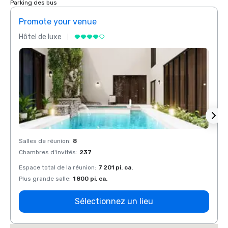
Parking des bus
Promote your venue
Prom
Hôtel de luxe
Hôtel
Salles de réunion
:
8
Salles
Chambres d'invités
:
237
Chamb
Espace total de la réunion
:
7 201 pi. ca.
Espace
Plus grande salle
:
1 800 pi. ca.
Plus g
Sélectionnez un lieu