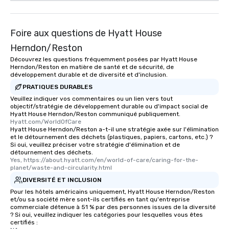
Foire aux questions de Hyatt House
Herndon/Reston
Découvrez les questions fréquemment posées par Hyatt House
Herndon/Reston en matière de santé et de sécurité, de
développement durable et de diversité et d'inclusion.
PRATIQUES DURABLES
Veuillez indiquer vos commentaires ou un lien vers tout
objectif/stratégie de développement durable ou d'impact social de
Hyatt House Herndon/Reston communiqué publiquement.
Hyatt.com/WorldOfCare
Hyatt House Herndon/Reston a-t-il une stratégie axée sur l'élimination
et le détournement des déchets (plastiques, papiers, cartons, etc.) ?
Si oui, veuillez préciser votre stratégie d'élimination et de
détournement des déchets.
Yes, https://about.hyatt.com/en/world-of-care/caring-for-the-
planet/waste-and-circularity.html
DIVERSITÉ ET INCLUSION
Pour les hôtels américains uniquement, Hyatt House Herndon/Reston
et/ou sa société mère sont-ils certifiés en tant qu'entreprise
commerciale détenue à 51 % par des personnes issues de la diversité
? Si oui, veuillez indiquer les catégories pour lesquelles vous êtes
certifiés :