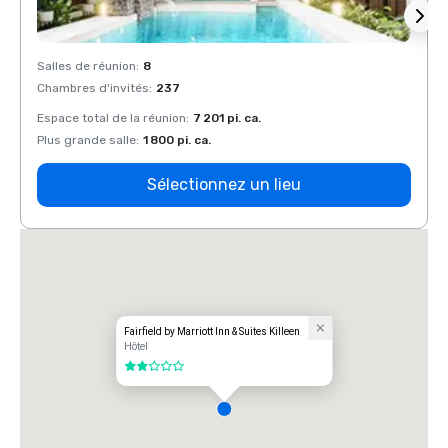
Salles de réunion
:
8
Salles
Chambres d'invités
:
237
Chamb
Espace total de la réunion
:
7 201 pi. ca.
Espace
Plus grande salle
:
1 800 pi. ca.
Plus g
Sélectionnez un lieu
Fairfield by Marriott Inn & Suites Killeen
Hôtel
2 sur 5