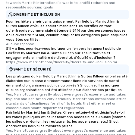
towards Marriott International's waste to landfill reduction and 
responsible sourcing goals
DIVERSITÉ ET INCLUSION
Pour les hôtels américains uniquement, Fairfield by Marriott Inn &
Suites Killeen et/ou sa société mère sont-ils certifiés en tant
qu'entreprise commerciale détenue à 51 % par des personnes issues
de la diversité ? Si oui, veuillez indiquer les catégories pour lesquelles
vous êtes certifiés :
Aucune réponse.
S'il y a lieu, pourriez-vous indiquer un lien vers le rapport public de
Fairfield by Marriott Inn & Suites Killeen sur ses initiatives et
engagements en matière de diversité, d'équité et d'inclusion ?
https://www.marriott.com/diversity/diversity-and-inclusion.mi
SANTÉ ET SÉCURITÉ
Les pratiques du Fairfield by Marriott Inn & Suites Killeen ont-elles été
élaborées sur la base de recommandations de services de santé
émanant d'organismes publics ou privés ? Si oui, veuillez indiquer
quelles organisations ont été utilisées pour élaborer ces pratiques.
Yes, Marriott cares greatly about every guest's experience and takes 
hygiene and sanitation very seriously. Marriott has established strict 
standards of cleanliness for all of its hotels that either meet or 
exceed public health department regulations. 
Fairfield by Marriott Inn & Suites Killeen nettoie-t-il et désinfecte-t-il
les zones publiques et les installations accessibles au public (comme
les salles de réunion, les restaurants, les ascenseurs, etc.) Si oui,
décrivez les nouvelles mesures prises.
Yes, Marriott cares greatly about every guest's experience and takes 