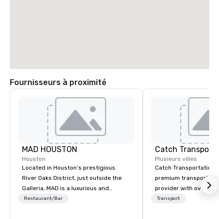
Fournisseurs à proximité
MAD HOUSTON
Houston
Plusieurs villes
Located in Houston’s prestigious
Catch Transportation i
River Oaks District, just outside the
premium transportatio
Galleria, MAD is a luxurious and
provider with over 20 
modern dining destination inspired by
experience. We offer a
Restaurant/Bar
Transport
the vibrant nightlife of Madrid. Opened
travel solutions — incl