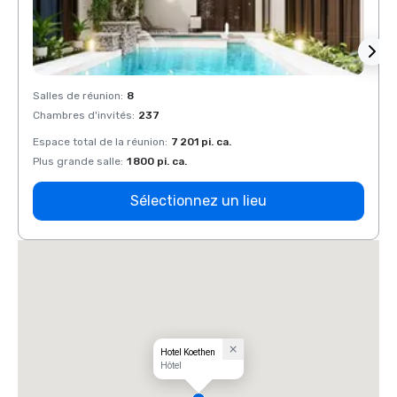
Salles de réunion
:
8
Salles
Chambres d'invités
:
237
Chamb
Espace total de la réunion
:
7 201 pi. ca.
Espace
Plus grande salle
:
1 800 pi. ca.
Plus g
Sélectionnez un lieu
Hotel Koethen
Hôtel