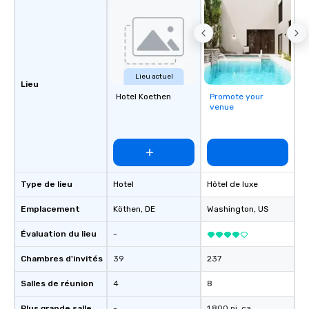
Lieu actuel
Lieu
Hotel Koethen
Promote your
venue
Type de lieu
Hotel
Hôtel de luxe
Emplacement
Köthen
, DE
Washington
, US
Évaluation du lieu
-
Chambres d'invités
39
237
Salles de réunion
4
8
Plus grande salle
-
1 800 pi. ca.