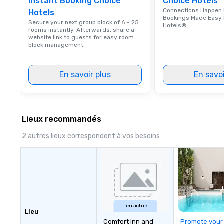
Instant Booking Choice
Choice Hotels
Connections Happen 
Hotels
Bookings Made Easy 
Secure your next group block of 6 – 25
Hotels®
rooms instantly. Afterwards, share a
website link to guests for easy room
block management.
En savoir plus
En savoi
Lieux recommandés
2 autres lieux correspondent à vos besoins
Lieu actuel
Lieu
Comfort Inn and
Promote your