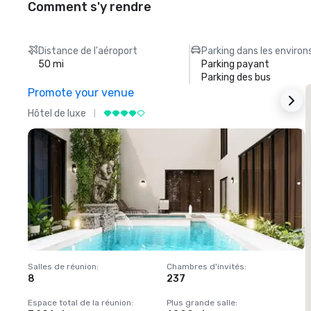
Comment s'y rendre
Distance de l'aéroport
Parking dans les environ
50 mi
Parking payant
Parking des bus
Promote your venue
Hôtel de luxe
H
Salles de réunion
:
Chambres d'invités
:
S
8
237
1
Espace total de la réunion
:
Plus grande salle
:
E