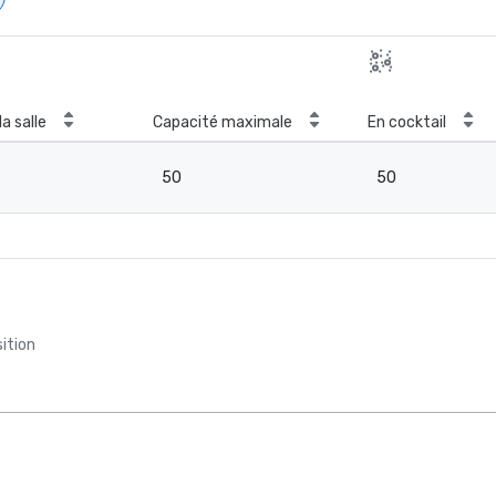
la salle
Capacité maximale
En cocktail
50
50
ition