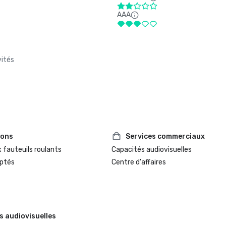
AAA
vités
ions
Services commerciaux
 fauteuils roulants
Capacités audiovisuelles
ptés
Centre d'affaires
s audiovisuelles