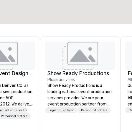
2 000 pi. ca.
4 100 pi. ca.
Sélectionnez un lieu
Rythm EFX Event Design & Fabrication
Show Ready Productions
Plusieurs villes
Al
n Denver, CO, as
Show Ready Productions is a
Ou
rsive production
leading national event production
lo
une 500
services provider. We are your
Al
e deliver
event production partner from
en
 AV and in-
start to finish. Our team is
ce
sement sous contrat
Logistique/Décor
Personnel préféré
Re
nic fabrication
dedicated to making sure we
fe
Personnel préféré
our event feels
begin with your vision and leave
pe
ncredible, and
you and your attendees inspired
gu