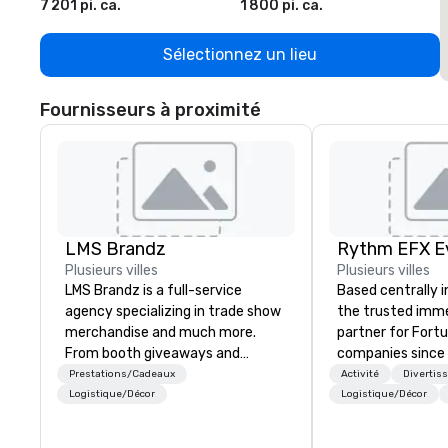
7 201 pi. ca.
1 800 pi. ca.
1
Sélectionnez un lieu
Fournisseurs à proximité
LMS Brandz
Plusieurs villes
Plusieurs villes
LMS Brandz is a full-service
Based centrally i
agency specializing in trade show
the trusted imme
merchandise and much more.
partner for Fort
From booth giveaways and
companies since 2012. W
branded apparel to executive
stunning premium
Prestations/Cadeaux
Activité
Divertis
gifting, displays, banners, signage,
house custom sce
Logistique/Décor
Logistique/Décor
fulfillment, logistics, shipping,
nationwide, so y
along with e-commerce solutions
seamless, looks i