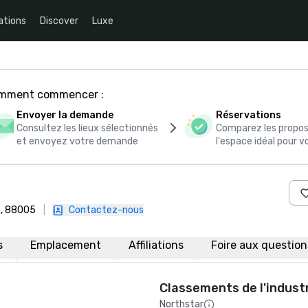
ations
Discover
Luxe
comment commencer :
Envoyer la demande
Réservations
Consultez les lieux sélectionnés
Comparez les propos
et envoyez votre demande
l'espace idéal pour
e, 88005
|
Contactez-nous
s
Emplacement
Affiliations
Foire aux questio
Classements de l'indust
Northstar