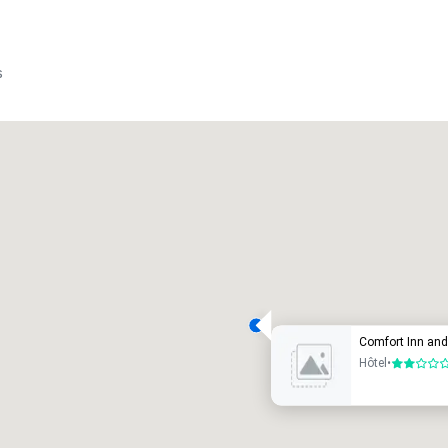
s
Promote your venue
ôtel de luxe
Comfort Inn and
Hôtel
•
2 sur 5
alles de réunion
:
Chambres d'invités
:
7
220
space total de la réunion
:
Plus grande salle
: