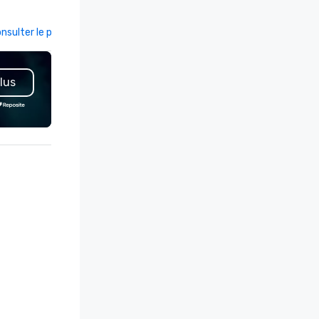
azilian-trained gaucho chefs
tchering, hand carving and
nsulter le profil
Consulter le profil
eparing various cuts of meat.
on entering the expansive
ning room, guests will see
lus
egant private dining spaces
ong with the signature bas-
lief interpretation of Antonio
rigni’s O ‘Lacador statue, the
bodiment of the gaucho
lture. The Albuquerque location
so has an outdoor dining patio
d open-air bar, soaring wine
splays, dry-aged meat cabinets
r in-house aging and a lively
door bar ideal for all-day happy
ur and a more casual
perience.