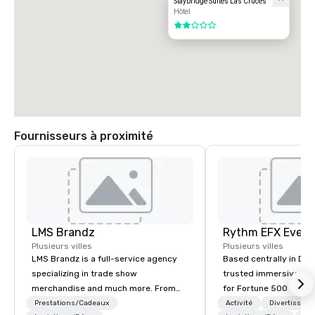
Staybridge Suites Las Cruces
Hôtel
2 sur 5
Fournisseurs à proximité
LMS Brandz
Plusieurs villes
Plusieurs villes
LMS Brandz is a full-service agency
Based centrally in Den
specializing in trade show
trusted immersive pro
merchandise and much more. From
for Fortune 500 compa
booth giveaways and branded apparel
2012. We deliver stunning premium AV
Prestations/Cadeaux
Activité
Divertisseme