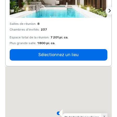
Salles de réunion
:
8
Salles
Chambres d'invités
:
237
Chamb
Espace total de la réunion
:
7 201 pi. ca.
Espace
Plus grande salle
:
1 800 pi. ca.
Plus g
Sélectionnez un lieu