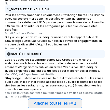
No
DIVERSITÉ ET INCLUSION
Pour les hôtels américains uniquement, Staybridge Suites Las Cruces
et/ou sa société mère sont-ils certifiés en tant qu'entreprise
commerciale détenue à 51 % par des personnes issues de la diversité
? Si oui, veuillez indiquer les catégories pour lesquelles vous êtes
certifiés :
Small Business Enterprise
S'il y a lieu, pourriez-vous indiquer un lien vers le rapport public de
Staybridge Suites Las Cruces sur ses initiatives et engagements en
matière de diversité, d'équité et d'inclusion ?
Aucune réponse.
SANTÉ ET SÉCURITÉ
Les pratiques du Staybridge Suites Las Cruces ont-elles été
élaborées sur la base de recommandations de services de santé
émanant d'organismes publics ou privés ? Si oui, veuillez indiquer
quelles organisations ont été utilisées pour élaborer ces pratiques.
Yes, CDC, NM Department of Health
Staybridge Suites Las Cruces nettoie-t-il et désinfecte-t-il les zones
publiques et les installations accessibles au public (comme les salles
de réunion, les restaurants, les ascenseurs, etc.) Si oui, décrivez les
nouvelles mesures prises.
Yes, Public Areas sanitized multiple times a day, use of electro-static 
gun with sanitizer.
Afficher toutes les FAQ