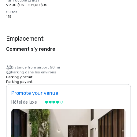
Tarif double (2 lits)
99,00 $US - 109,00 $US
Suites
115
Emplacement
Comment s'y rendre
Distance from airport 50 mi
Parking dans les environs
Parking gratuit
Parking payant
Promote your venue
Prom
Hôtel de luxe
Hôtel